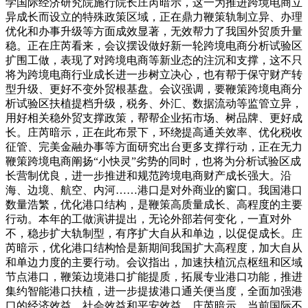
学国际经济研究院施行院长庄芮暗示，这一为推进跨境电商立
异成长而设立的特殊政策区域，正在鼎力鞭策轨制立异、办理
优化和办事升级等方面成效显著，无效帮力了我国外贸质升量
稳。正在庄芮看来，会议摆设做好新一轮跨境电商分析试验区
扩围工做，表现了对跨境电商等新业态的注沉和支撑，这不只
将为跨境电商行业成长进一步树立决心，也有帮于保守财产转
型升级、更好不变外贸根基盘。会议强调，要鞭策跨境电商分
析试验区扶植提档升级，税务、外汇、数据流动等监管立异，
用好相关稳外贸支撑政策，帮帮企业拓市场、树品牌、更好成
长。庄芮暗示，正在此布景下，环绕提高通关效率、优化税收
征管、完美金融办事等方面研究出台更多支撑行动，正在无力
鞭策跨境电商阐扬“小快灵”劣势的同时，也将为分析试验区成
长营制优良，进一步推进和规范跨境电商财产成长强大。沿
海、边境、航空、内河……港口是对外商业的窗口。我国港口
数量浩繁，优化港口结构，是鞭策高质量成长、高程度的主要
行动。本年的工做演讲提出，无论外部若何变化，一直对外
不，稳步扩大轨制型，有序扩大自从和单边，以促促成长。庄
芮暗示，优化港口结构恰是新期间我国扩大高程度，加大自从
和单边力度的主要行动。会议指出，加速扶植沉点枢纽和区域
节点港口，鞭策边境港口扩能提质，拓展专业港口功能，推进
集约智能港口扶植，进一步提拔港口通关便当度，全面加强港
口的经济效益、社会效益和平安效益。庄芮暗示，当前国际不