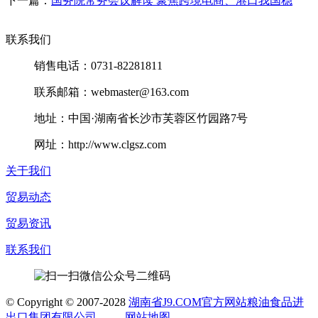
下一篇：
国务院常务会议解读 聚焦跨境电商、港口我国稳
联系我们
销售电话：0731-82281811
联系邮箱：webmaster@163.com
地址：中国·湖南省长沙市芙蓉区竹园路7号
网址：http://www.clgsz.com
关于我们
贸易动态
贸易资讯
联系我们
©
Copyright © 2007-2028
湖南省J9.COM官方网站粮油食品进
出口集团有限公司
网站地图