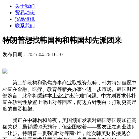
关于我们
贸易动态
贸易资讯
联系我们
特朗普想找韩国构和韩国却先派团来
发布日期：2025-04-26 16:10
第二阶段构和聚焦办事商业取投资范畴，韩方特别但愿中
朴直在金融、医疗、教育等新兴办事业进一步市场。韩国财产
部婉言，此举将缓解本土企业“出海难”问题。中方则要求韩朴
直在轨制性放置上做出对等回应，两边方针明白：打制更高尺
度的自贸框架。
就正在中韩构和前夜，美国颁布发表对韩国等国度加征高
额关税，虽暂缓90天施行，但企图较着——盟友正在商业法则
上让步。特朗普一贯强调“对等商业”，此次韩美财长接见会