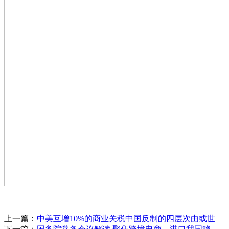
上一篇：
中美互增10%的商业关税中国反制的四层次由或世