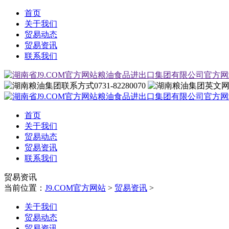
首页
关于我们
贸易动态
贸易资讯
联系我们
0731-82280070
首页
关于我们
贸易动态
贸易资讯
联系我们
贸易资讯
当前位置：
J9.COM官方网站
>
贸易资讯
>
关于我们
贸易动态
贸易资讯