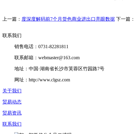
上一篇：
度深度解码前7个月货色商业进出口亮眼数据
下一篇
联系我们
销售电话：0731-82281811
联系邮箱：webmaster@163.com
地址：中国·湖南省长沙市芙蓉区竹园路7号
网址：http://www.clgsz.com
关于我们
贸易动态
贸易资讯
联系我们