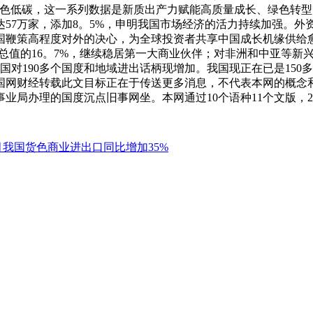
加绿色低碳，这一系列数据是新质出产力赋能高质量成长、绿色转
7万家，添加8。5%，申明我国市场经济的活力持续加强。外资
国鞭策高程度对外的决心，为全球投资者共享中国成长机缘供给
总值的16。7%，继续稳居第一大商业伙伴；对非洲和中亚等新兴
国对190多个国度和地域进出话柄现增加。我国现正在已是15
国网财经转载此文目标正在于传送更多消息，不代表本网的概念
业局办理的国度沉点旧事网坐。本网通过10个语种11个文版，
月我国货色商业进出口同比增加35%