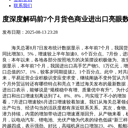
联系我们
度深度解码前7个月货色商业进出口亮眼
发布日期：2025-08-13 23:28
海关总署8月7日发布统计数据显示，本年前7个月，我国货色
同比增加3。5%，增速较上半年加速0。6个百分点。7月份，进出
良：本年以来，各地各部分按照地方的决策摆设积极做为、攻
据显示，本年前7个月，我国进出口高手艺产物5。1万亿元，增加
口总值的57。1%，较客岁同期提拔2。1个百分点。此中，对共
来，平易近营企业积极识变应变求变，继续阐扬不变外贸从力军感
个月外贸运转还有哪些特点和亮点？透过海关发布的最新数据，
进出口表示，能够说是“规模稳中有增、质量优中有升”。为什么
进口和出口增速别离达到了4。8%、8%，均实现了不小的增加
看，7月进口增速较6月进口增速较着加速。我们从海关总署领
出产勾当、经济勾当的活跃度都有亲近联系关系。其次，食物
潜力持续，内需的增加带动进口增速逐渐回升。从产物来看，机
月，以电动汽车、锂电池、光伏产物为代表的绿色低碳“新三样
跨越四成，表示强劲。好比，高端机床出口增加23。4%、船舶和