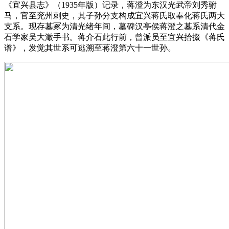
《宜兴县志》（1935年版）记录，蒋澄为东汉光武帝刘秀驸
马，官至兖州刺史，其子孙分支构成宜兴蒋氏取奉化蒋氏两大
支系。现存墓冢为清光绪年间，墓碑汉亭侯蒋澄之墓系清代金
石学家吴大澂手书。蒋介石此行前，曾派员至宜兴拾掇《蒋氏
谱》，发觉其世系可逃溯至蒋澄第六十一世孙。