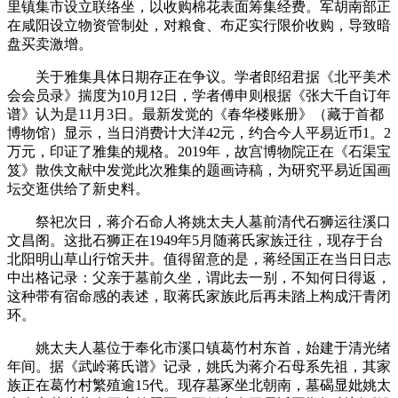
里镇集市设立联络坐，以收购棉花表面筹集经费。军胡南部正
在咸阳设立物资管制处，对粮食、布疋实行限价收购，导致暗
盘买卖激增。
关于雅集具体日期存正在争议。学者郎绍君据《北平美术
会会员录》揣度为10月12日，学者傅申则根据《张大千自订年
谱》认为是11月3日。最新发觉的《春华楼账册》（藏于首都
博物馆）显示，当日消费计大洋42元，约合今人平易近币1。2
万元，印证了雅集的规格。2019年，故宫博物院正在《石渠宝
笈》散佚文献中发觉此次雅集的题画诗稿，为研究平易近国画
坛交逛供给了新史料。
祭祀次日，蒋介石命人将姚太夫人墓前清代石狮运往溪口
文昌阁。这批石狮正在1949年5月随蒋氏家族迁往，现存于台
北阳明山草山行馆天井。值得留意的是，蒋经国正在当日日志
中出格记录：父亲于墓前久坐，谓此去一别，不知何日得返，
这种带有宿命感的表述，取蒋氏家族此后再未踏上构成汗青闭
环。
姚太夫人墓位于奉化市溪口镇葛竹村东首，始建于清光绪
年间。据《武岭蒋氏谱》记录，姚氏为蒋介石母系先祖，其家
族正在葛竹村繁殖逾15代。现存墓冢坐北朝南，墓碣显妣姚太