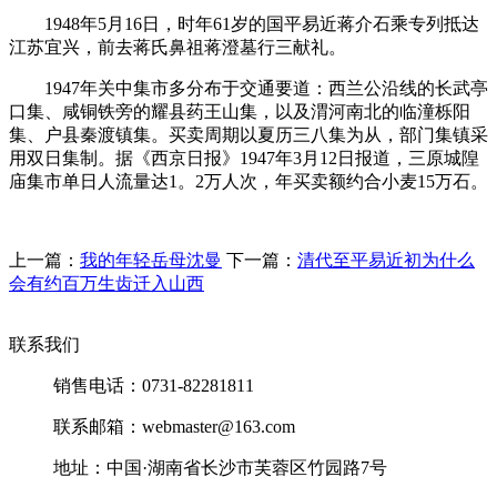
1948年5月16日，时年61岁的国平易近蒋介石乘专列抵达
江苏宜兴，前去蒋氏鼻祖蒋澄墓行三献礼。
1947年关中集市多分布于交通要道：西兰公沿线的长武亭
口集、咸铜铁旁的耀县药王山集，以及渭河南北的临潼栎阳
集、户县秦渡镇集。买卖周期以夏历三八集为从，部门集镇采
用双日集制。据《西京日报》1947年3月12日报道，三原城隍
庙集市单日人流量达1。2万人次，年买卖额约合小麦15万石。
上一篇：
我的年轻岳母沈曼
下一篇：
清代至平易近初为什么
会有约百万生齿迁入山西
联系我们
销售电话：0731-82281811
联系邮箱：webmaster@163.com
地址：中国·湖南省长沙市芙蓉区竹园路7号