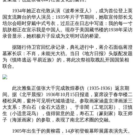
1934年她正在伦敦从演《波希米亚人》，成为首位登上英
国支流舞台的华人演员；1935年片子节期间，她取宣传部长戈
培尔会晤时穿戴中式号衣，过后正在日志中写道：我的每一寸
肌肤都正在宣示我是中国人。现存于美国藏书楼的1938年采访
录音显示，她积极片子应成为文明对话的桥梁。
据随行侍卫官回忆录记录，典礼进行中，蒋介石面临蒋澄
墓冢长叹：不肖，未能光大祊。当日《地方日报》头版配发题
为《慎终逃远 平易近族》的，将此次祭祖取戡乱开国国策相
联合。
此次雅集正值张大千完成敦煌摹仿（1935-1936）返京期
间。据《北平晨报》1936年10月15日报道，宴席设于春华楼二
楼松风阁，窗外可见明代城墙遗址。参取画家涵盖京津画派三
大支系：齐白石（金石大适意）、于非闇（工笔沉彩）、汪慎
生（小适意花鸟），值得留意的是，寿石工（篆刻家）取王师
子（海派画家）的参取，表现了南北艺术圈的交融。
1905年出生于的黄柳霜，14岁初登银幕即展露表演先天。