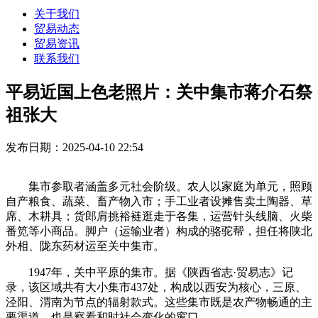
关于我们
贸易动态
贸易资讯
联系我们
平易近国上色老照片：关中集市蒋介石祭
祖张大
发布日期：2025-04-10 22:54
集市参取者涵盖多元社会阶级。农人以家庭为单元，照顾
自产粮食、蔬菜、畜产物入市；手工业者设摊售卖土陶器、草
席、木耕具；货郎肩挑裕裢逛走于各集，运营针头线脑、火柴
番笕等小商品。脚户（运输业者）构成的骆驼帮，担任将陕北
外相、陇东药材运至关中集市。
1947年，关中平原的集市。据《陕西省志·贸易志》记
录，该区域共有大小集市437处，构成以西安为核心，三原、
泾阳、渭南为节点的辐射款式。这些集市既是农产物畅通的主
要渠道，也是察看和时社会变化的窗口。