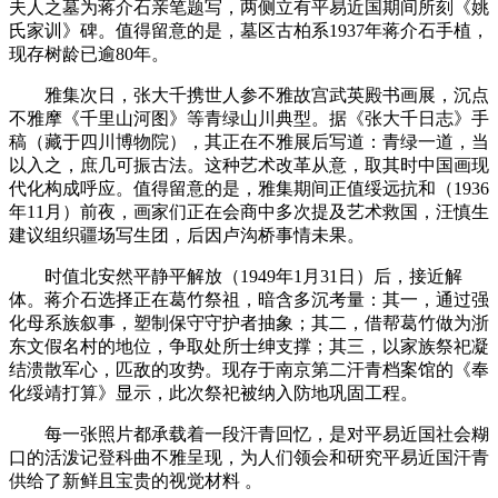
夫人之墓为蒋介石亲笔题写，两侧立有平易近国期间所刻《姚
氏家训》碑。值得留意的是，墓区古柏系1937年蒋介石手植，
现存树龄已逾80年。
雅集次日，张大千携世人参不雅故宫武英殿书画展，沉点
不雅摩《千里山河图》等青绿山川典型。据《张大千日志》手
稿（藏于四川博物院），其正在不雅展后写道：青绿一道，当
以入之，庶几可振古法。这种艺术改革从意，取其时中国画现
代化构成呼应。值得留意的是，雅集期间正值绥远抗和（1936
年11月）前夜，画家们正在会商中多次提及艺术救国，汪慎生
建议组织疆场写生团，后因卢沟桥事情未果。
时值北安然平静平解放（1949年1月31日）后，接近解
体。蒋介石选择正在葛竹祭祖，暗含多沉考量：其一，通过强
化母系族叙事，塑制保守守护者抽象；其二，借帮葛竹做为浙
东文假名村的地位，争取处所士绅支撑；其三，以家族祭祀凝
结溃散军心，匹敌的攻势。现存于南京第二汗青档案馆的《奉
化绥靖打算》显示，此次祭祀被纳入防地巩固工程。
每一张照片都承载着一段汗青回忆，是对平易近国社会糊
口的活泼记登科曲不雅呈现，为人们领会和研究平易近国汗青
供给了新鲜且宝贵的视觉材料 。