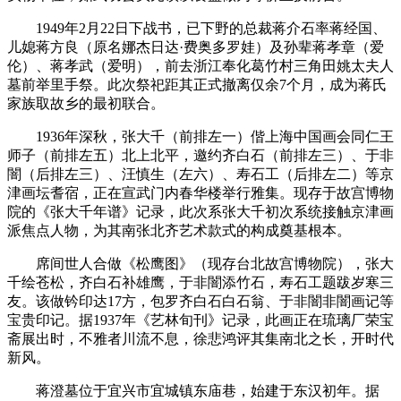
1949年2月22日下战书，已下野的总裁蒋介石率蒋经国、
儿媳蒋方良（原名娜杰日达·费奥多罗娃）及孙辈蒋孝章（爱
伦）、蒋孝武（爱明），前去浙江奉化葛竹村三角田姚太夫人
墓前举里手祭。此次祭祀距其正式撤离仅余7个月，成为蒋氏
家族取故乡的最初联合。
1936年深秋，张大千（前排左一）偕上海中国画会同仁王
师子（前排左五）北上北平，邀约齐白石（前排左三）、于非
闇（后排左三）、汪慎生（左六）、寿石工（后排左二）等京
津画坛耆宿，正在宣武门内春华楼举行雅集。现存于故宫博物
院的《张大千年谱》记录，此次系张大千初次系统接触京津画
派焦点人物，为其南张北齐艺术款式的构成奠基根本。
席间世人合做《松鹰图》（现存台北故宫博物院），张大
千绘苍松，齐白石补雄鹰，于非闇添竹石，寿石工题跋岁寒三
友。该做钤印达17方，包罗齐白石白石翁、于非闇非闇画记等
宝贵印记。据1937年《艺林旬刊》记录，此画正在琉璃厂荣宝
斋展出时，不雅者川流不息，徐悲鸿评其集南北之长，开时代
新风。
蒋澄墓位于宜兴市宜城镇东庙巷，始建于东汉初年。据