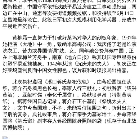
昌城区，取中国第18军18师展开激烈巷和。日军凭仗劣势火力
逐街推进，中国守军依托残缺平易近房建立工事顽强抵当，两
边正在中山、通惠等次要街道频频拉锯，和役持续至6月14日
宜昌城最终沦亡。此役日军初次大规模利用化学兵器，形成中
平易近严沉伤亡。
黄柳霜一直努力于打破好莱坞对华人的刻板印象。1937年
她拒演《大地》中一角，致函米高梅公司：我厌倦了老是饰演
洗衣工、苦力或异国情调“妓。女。同年她公费拜候中国，正
在上海取梅兰芳身手，南京《地方日报》称其以国际巨星身份
沉塑平易近族抽象。1942年从演《沉庆来的夫人》，初次正在
好莱坞塑制反面中国女性脚色，该片获和时谍报局出格嘉。
此次祭祀遵照《溪口蒋氏祭祀仪轨》，由蒋经国担任从
祭。蒋介石身着黑色长袍，率家人行三献礼：初献爵酒（绍兴
黄酒）、亚献时馐（奉化千层饼）、终献喷鼻帛（特制黄表
纸）。据蒋经国日志记录，蒋介石正在墓前《祭姚太夫人
文》，文中今当国难，不孝，未能常侍陵园之句，折射出其下
野后的复杂。典礼竣事后，蒋介石亲手为墓冢培土，并命蒋经
国将《姚氏谱》副本存入蒋经国随身照顾的袋（现存于台北故
宫博物院）。