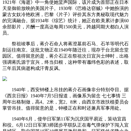
1921年《海逝》中一角使她蜚声国际，该片成为首部正在日本
天皇御前放映的美国片子。1930年《巴格达窃贼》中她扮演的
蒙古女奴冷艳欧洲，巴黎《片子》评价其东方奥秘取现代魅力
的完满融合。据1934年《综艺》统计，她正在欧美累计参演60
余部影片，片酬一度高达每周1500美元，跨越同期大都白人演
员。
祭祖竣事后，蒋介石命人将蒋澄墓前石马、石羊等明代石
刻运往南京。这批文物正在1949年随迁往，现存于台北留念堂
园区。值得留意的是，蒋介石正在祭祖次日宜兴士绅时，出格
强调蒋氏源于宜兴，终当归根，这种带有谶纬色彩的表述，取
三年后其病逝构成汗青反讽。
1940年，西安钟楼上吊挂的蒋介石画像非分特别夺目。据
《西京日报》1940年7月5日报道，画像系为留念 七七事情 三
周年出格制做，高4。2米，宽2。8米，由西京市政扶植委员会
掌管吊挂。值得留意的是，钟楼正在和时还兼具军事用处。
1940年6月，侵华日军第11军为沉庆国平易近，策动宜昌
和役。6月12日日军第3师团步卒联队正在毒气弹保护下闯入宜