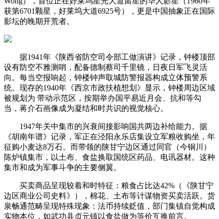
Wong），首位正在好莱坞星光大道留星的华人影星（1960年
获第6701颗星，好莱坞大道6925号），更是中国抽象正在国际
影坛的晚期开荒者。
据1941年《陕西省防空司令部工做演讲》记录，钟楼顶部
设有防空不雅测哨，配备德制蔡司千里镜，日夜日军飞灵活
向。每当空报响起，钟楼钟声取城防警报器构成立体预警系
统。现存的1940年《西京市政扶植想划》显示，钟楼周边区域
被规划为 带动示范区，按期举办国平易近月会、抗和等勾
当，蒋介石画像成为凝结和时共识的视觉核心。
1947年关中集市的兴衰间接影响国共两边补给能力。据
《胡南年谱》记录，军正在泾阳永乐店集设立军粮收购坐，年
征购小麦达8万石。而带领的陕甘宁边区通过同官（今铜川）
陈炉镇集市，以土布、食盐换取国统区药品、电讯器材。这种
集市和成为军事斗争的主要侧翼。
买卖商品呈现较着和时特征：粮食占比达42%（《陕甘宁
边区商业公司史料》），棉花、土布等计谋物资买卖活跃。货
泉畅通范畴呈现特殊现象：法币持续贬值，部门集镇自觉构成
实物本位，如武功县贞元镇以食盐做为等价互换前言。