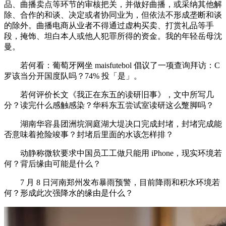
品、曲播卖点等环节的审核把关，并做好曲播，或采纳其他解
除、合作的和谈、决定或者协同业为，但依法不形成垄断和谈
的除外。曲播电商从业者不得通过虚构买卖、打赏礼品等手
段，掩饰、坦白本人或他人犯罪所得的资金。我的年轻岳母沈
曼。
若何看：葡萄牙网坐 maisfutebol 倡议了一项查询拜访：C
罗该当分开国度队吗？74% 投「是」。
若何评价长文《我正在东五的读研旧事》，文中所写几
分？读完什么感触感染？华科东五尝试室读研这么蹩脚吗？
湖南华容县团洲垸洞庭湖大堤决口完成封堵，封堵完成能
否意味着抢险竣事？封堵后里面的水该怎样排？
动静称微软要求中国员工工做只能用 iPhone，现实环境若
何？背后缘由可能是什么？
7 月 8 日河南郑州发布暴雨预警，目前降雨和积水环境若
何？形成此次强降水的缘由是什么？