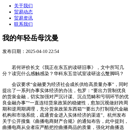
关于我们
贸易动态
贸易资讯
联系我们
我的年轻岳母沈曼
发布日期：2025-04-10 22:54
若何评价长文《我正在东五的读研旧事》，文中所写几
分？读完什么感触感染？华科东五尝试室读研这么蹩脚吗？
会议要求“金融要为经济社会成长供给高质量办事”，同时
提出了一系列办事实体经济的办法，包罗：“要出力营制优良
的货泉金融，切实加强对严沉计谋、沉点范畴和亏弱环节的优
良金融办事”“一直连结货泉政策的稳健性，愈加沉视做好跨周
期和逆周期调理，充分货泉政策东西箱”“要出力打制现代金融
机构和市场系统，疏通资金进入实体经济的渠道”。杭州发布
关于公开搜集《曲播电商财产合规》的通知布告，此中提到，
曲播电商从业者应严酷把控曲播商品的质量，强化对曲播选