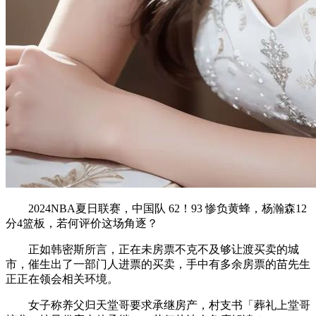
2024NBA夏日联赛，中国队 62！93 惨负黄蜂，杨瀚森12
分4篮板，若何评价这场角逐？
正如韩密斯所言，正在未房票不克不及够让渡买卖的城
市，催生出了一部门人进票的买卖，手中有多余房票的苗先生
正正在领会相关环境。
女子称养父归天堂哥要求承继房产，村支书「葬礼上堂哥