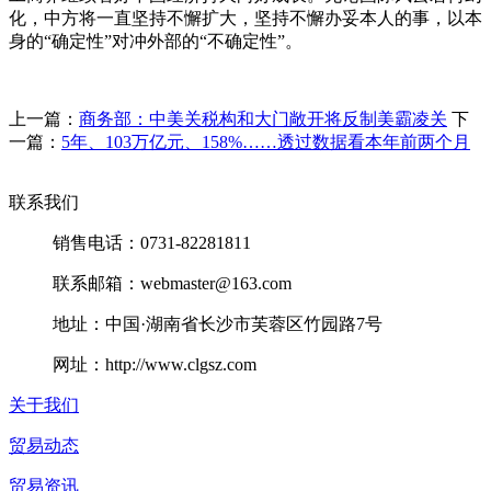
化，中方将一直坚持不懈扩大，坚持不懈办妥本人的事，以本
身的“确定性”对冲外部的“不确定性”。
上一篇：
商务部：中美关税构和大门敞开将反制美霸凌关
下
一篇：
5年、103万亿元、158%……透过数据看本年前两个月
联系我们
销售电话：0731-82281811
联系邮箱：webmaster@163.com
地址：中国·湖南省长沙市芙蓉区竹园路7号
网址：http://www.clgsz.com
关于我们
贸易动态
贸易资讯