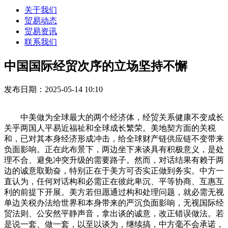
关于我们
贸易动态
贸易资讯
联系我们
中国国际经贸次序的立场坚持不懈
发布日期：2025-05-14 10:10
中美做为全球最大的两个经济体，经贸关系健康不变成长
关乎两国人平易近福祉和全球成长繁荣。美地契方面的关税
和，已对其本身经济形成冲击，给全球财产链供应链不变带来
负面影响。正在此布景下，两边坐下来谈具有积极意义，是处
理不合、避免冲突升级的需要路子。然而，对话结果有赖于两
边的诚意取勤奋，特别正在于美方可否实正做到务实。中方一
直认为，任何对话构和必需正在彼此卑沉、平等协商、互惠互
利的前提下开展。美方若但愿通过构和处理问题，就必需无视
单边关税办法给世界和本身带来的严沉负面影响，无视国际经
贸法则、公安然平静声音，拿出谈的诚意，改正错误做法。若
是说一套、做一套，以至以谈为，继续搞，中方毫不会承诺，