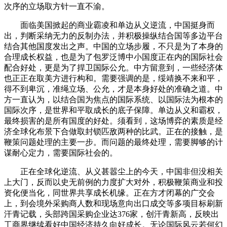
次序的立场取方针一直不渝。
面临美国掀起的商业霸凌和单边从义逆流，中国挺身而
出，判断采纳无力的反制办法，并积极操纵结合国等多边平台
结合其他国度发出之声。中国的立场步履，不只是为了本身的
合理成长权益，也是为了包罗泛博中小国度正在内的国际社会
配合好处，更是为了捍卫国际公允。中方留意到，一些经济体
也正正在取美方进行构和。需要强调的是，绥靖换不来和平，
得不到卑沉，准绳立场、公允，才是本身好处的准确之道。中
方一直认为，以结合国为焦点的国际系统、以国际法为根本的
国际次序，是世界和平取成长的底子保障。单边从义和霸权，
最终损害的是所有国度的好处。须看到，这场博弈的素质是经
济全球化布景下合做取封锁匹敌两种的比武。正在的接触，是
鞭策问题处理的主要一步。而问题的最终处理，需要脚够的计
谋耐心定力，需要国际社会的。
正在全球化逆流、从义甚嚣尘上的今天，中国非但没相关
上大门，反而以史无前例的力度扩大对外，积极鞭策商业和投
资化便当化，同世界共享成长机缘。正在方才闭幕的广交会
上，到会境外采购商人数和现场意向出口成交等多项目标刷新
汗青记载，头部跨国采购企业达376家，创汗青新高，反映出
工商界继续看好中国经济持久向好成长。无论国际风云若何幻