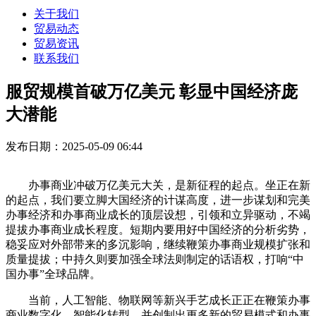
关于我们
贸易动态
贸易资讯
联系我们
服贸规模首破万亿美元 彰显中国经济庞
大潜能
发布日期：2025-05-09 06:44
办事商业冲破万亿美元大关，是新征程的起点。坐正在新
的起点，我们要立脚大国经济的计谋高度，进一步谋划和完美
办事经济和办事商业成长的顶层设想，引领和立异驱动，不竭
提拔办事商业成长程度。短期内要用好中国经济的分析劣势，
稳妥应对外部带来的多沉影响，继续鞭策办事商业规模扩张和
质量提拔；中持久则要加强全球法则制定的话语权，打响“中
国办事”全球品牌。
当前，人工智能、物联网等新兴手艺成长正正在鞭策办事
商业数字化、智能化转型，并创制出更多新的贸易模式和办事