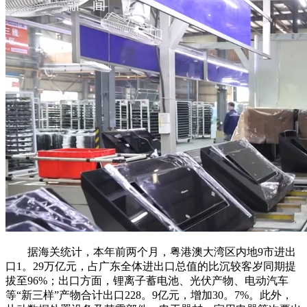
据海关统计，本年前两个月，粤港澳大湾区内地9市进出
口1。29万亿元，占广东全体进出口总值的比沉较客岁同期提
拔至96%；出口方面，锂离子蓄电池、光伏产物、电动汽车
等“新三样”产物合计出口228。9亿元，增加30。7%。此外，