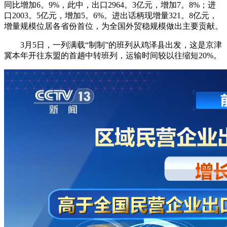
同比增加6。9%，此中，出口2964。3亿元，增加7。8%；进
口2003。5亿元，增加5。6%。进出话柄现增量321。8亿元，
增量规模位居各省份首位，为全国外贸稳规模做出主要贡献。
3月5日，一列满载“制制”的班列从鸡泽县出发，这是京津
冀本年开往东盟的首趟中转班列，运输时间较以往缩短20%。