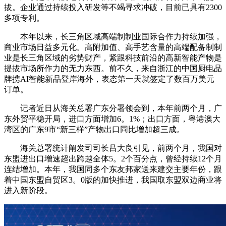
拔。企业通过持续投入研发等不竭寻求冲破，目前已具有2300
多项专利。
本年以来，长三角区域高端制制业国际合作力持续加强，
商业市场日益多元化。高附加值、高手艺含量的高端配备制制
业是长三角区域的劣势财产，紧跟科技前沿的高新智能产物是
提拔市场所作力的无力东西。前不久，来自浙江的中国厨电品
牌携AI智能新品登岸海外，表态第一天就签定了数百万美元
订单。
记者近日从海关总署广东分署领会到，本年前两个月，广
东外贸平稳开局，进口方面增加6。1%；出口方面，粤港澳大
湾区的广东9市“新三样”产物出口同比增加超三成。
海关总署统计阐发司司长吕大良引见，前两个月，我国对
东盟进出口增速超出跨越全体5。2个百分点，曾经持续12个月
连结增加。本年，我国同多个东友邦家送来建交主要年份，跟
着中国东盟自贸区3。0版的加快推进，我国取东盟双边商业将
进入新阶段。