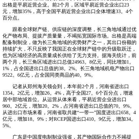
出格是平易近营企业。前2个月，区域平易近营企业出口23
元，增加35%，高于全国平易近营企业出口全体增速33。4个
百分点。
跟着全球财产链、供应链的深度调整，长三角地域通过优
化产物布局、提拔产质量量，不竭拓宽国际市场。出格是高端
配备制制业，做为长三角地域的劣势财产之一，其出口份额的
持续扩大，不只反映了我国正在全球财产链中的升级取跃迁，
也为区域经济的高质量成长供给了无力支持。据海关统计，前
两个月，长三角区域进出口总值24963。8亿元，同比增加1。
1%，占全国进出口总值的38。2%。长三角地域机电产物出口
9522。6亿元，占全国同类商品的40。9%。
记者从郑州海关领会到，本年前2个月，河南省进出口
1354。2亿元，增加26。4%，高于全国27。6个百分点，增速
居中部地域首位。从运营从体来看，平易近营企业进出口
960。2亿元，增加20。2%，占河南省进出口总值的70。9%。
从进出口市场来看，河南省取共建“一带一”国度进出口658。4
亿元，增加18。9%；对RCEP国进出口410。9亿元，增加34。
5%。
广东是中国度电制制业强省，其产物国际合作力不竭提