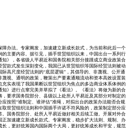
障办法。专家阐发，加速建立新成长款式，为当前和此后一个
例的主要内容。据引见，插手世贸组织以来，中国出台一系列行
的通知》，各省级人平易近和国务院相关部分接踵成立商业政策合
经贸款式发生深刻变化，我国已从世贸组织等国际经贸法则被动
际高尺度经贸法则的“底层逻辑”，其倡导的、非蔑视、公开通
非蔑视、通明的政策，鞭策出产要素通顺流动和资本高效设置装
也充实表现了我国果断以世贸组织为焦点的多边商业体系体例的
通知》进行点窜完美并草拟了《看法》。《看法》将做为新的合
畴，要求国务院部分、县级以上处所人平易近及其部分对制定的
应按照“谁制定、谁评估”准绳，对拟出台的政策办法能否合规
在取世贸组织法则和中国插手许诺不符风险的，政策制定部分应
答。国务院部分、处所人平易近做好相关后续工做。开展对外合
国正加速建立新成长款式。专家阐发，稳步扩大法则、规制、办
成长，更好统筹国内国际两个大局，更好统筹成长和平安，规范