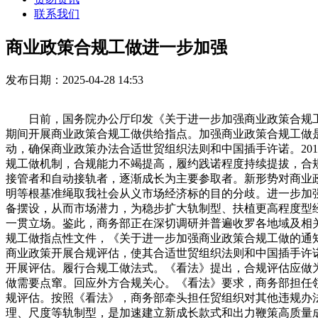
联系我们
商业政策合规工做进一步加强
发布日期：2025-04-28 14:53
日前，国务院办公厅印发《关于进一步加强商业政策合规工
期间开展商业政策合规工做供给指点。加强商业政策合规工做
动，确保商业政策办法合适世贸组织法则和中国插手许诺。20
规工做机制，合规能力不竭提高，履约践诺程度持续提拔，合
接管者和自动接轨者，逐渐成长为主要参取者。新形势对商业
明等根基准绳取我社会从义市场经济标的目的分歧。进一步加
备摆设，从而市场潜力，为稳步扩大轨制型、扶植更高程度型
一贯立场。鉴此，商务部正在深切调研并普遍收罗各地域及相
规工做指点性文件，《关于进一步加强商业政策合规工做的通
商业政策开展合规评估，使其合适世贸组织法则和中国插手许
开展评估。履行合规工做法式。《看法》提出，合规评估应做
做需要点窜。回应外方合规关心。《看法》要求，商务部担任
规评估。按照《看法》，商务部牵头担任贸组织对其他违规办
理、尺度等轨制型，是加速建立新成长款式和出力鞭策高质量