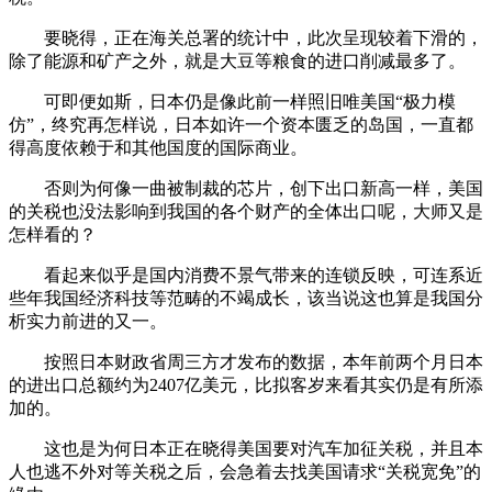
要晓得，正在海关总署的统计中，此次呈现较着下滑的，
除了能源和矿产之外，就是大豆等粮食的进口削减最多了。
可即便如斯，日本仍是像此前一样照旧唯美国“极力模
仿”，终究再怎样说，日本如许一个资本匮乏的岛国，一直都
得高度依赖于和其他国度的国际商业。
否则为何像一曲被制裁的芯片，创下出口新高一样，美国
的关税也没法影响到我国的各个财产的全体出口呢，大师又是
怎样看的？
看起来似乎是国内消费不景气带来的连锁反映，可连系近
些年我国经济科技等范畴的不竭成长，该当说这也算是我国分
析实力前进的又一。
按照日本财政省周三方才发布的数据，本年前两个月日本
的进出口总额约为2407亿美元，比拟客岁来看其实仍是有所添
加的。
这也是为何日本正在晓得美国要对汽车加征关税，并且本
人也逃不外对等关税之后，会急着去找美国请求“关税宽免”的