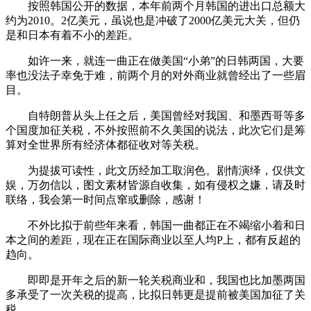
按照韩国公开的数据，本年前两个月韩国的进出口总额大
约为2010。2亿美元，虽说也是冲破了2000亿美元大关，但仍
是和日本有着不小的差距。
如许一来，就连一曲正在做美国“小弟”的日韩两国，大要
率也没法子幸免于难，前两个月的对外商业就曾经出了一些眉
目。
自特朗普从头上任之后，美国曾经对我国、和墨西哥等多
个国度加征关税，不外按照前不久美国的说法，此次它们是筹
算对全世界所有经济体都征收对等关税。
为提拔可读性，此文历经加工取润色。剧情演绎，仅供文
娱，万勿信以，图文素材皆源自收集，如有侵权之嫌，请及时
联络，我会第一时间点窜或删除，感谢！
不外比拟于前些年来看，韩国一曲都正在不竭缩小着和日
本之间的差距，现在正在国际商业以至人均P上，都有反超的
趋向。
即即是开年之后的新一轮关税商业和，我国也比加墨两国
多承受了一次关税的提高，比拟日韩更是提前被美国加征了关
税。