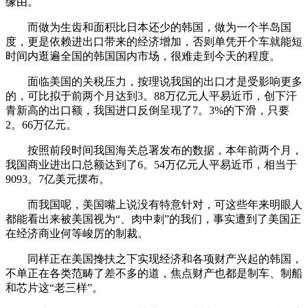
缘由。
而做为生齿和面积比日本还少的韩国，做为一个半岛国
度，更是依赖进出口带来的经济增加，否则单凭开个车就能短
时间内逛遍全国的韩国国内市场，很难走到今天的程度。
面临美国的关税压力，按理说我国的出口才是受影响更多
的，可比拟于前两个月达到3。88万亿元人平易近币，创下汗
青新高的出口额，我国进口反倒呈现了7。3%的下滑，只要
2。66万亿元。
按照前段时间我国海关总署发布的数据，本年前两个月，
我国商业进出口总额达到了6。54万亿元人平易近币，相当于
9093。7亿美元摆布。
而我国呢，美国嘴上说没有特意针对，可这些年来明眼人
都能看出来被美国视为“、肉中刺”的我们，事实遭到了美国正
在经济商业何等峻厉的制裁。
同样正在美国搀扶之下实现经济和各项财产兴起的韩国，
不单正在各类范畴了差不多的道，焦点财产也都是制车、制船
和芯片这“老三样”。