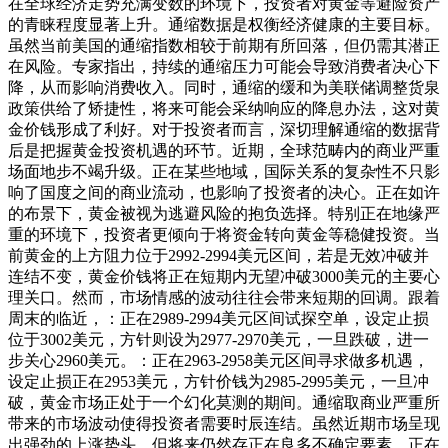
在全球经济走势充满变数的环境下，投资者对黄金等避险资产
的青睐程度显著上升。通缩数据是权衡经济健康的主要目标。
虽然当前美国的通缩指数相较于前期有所回落，但仍需其潜正
在风险。专家指出，持续的通缩压力可能会导致消费者决心下
降，从而影响消费收入。同时，通缩的缓和为美联储调整货泉
政策供给了矫捷性，将来可能会采纳响应的降息办法，这对黄
金价钱形成了利好。对于投资者而言，深切理解通缩的数据背
后是把握黄金投资机遇的环节。近期，全球范畴内的商业严重
场面地步不竭升级。正在某些地域，国际关系的复杂性不只影
响了国度之间的商业流动，也影响了投资者的决心。正在如许
的布景下，黄金被视为逃避风险的抱负选择。特别正在地缘严
重的环境下，投资者更倾向于将资金转向黄金等稳健投资。当
前黄金的上方阻力位于2992-2994美元区间，若是无效冲破并
连结不变，黄金价钱将正在短期内无望冲破3000美元的主要心
理关口。然而，市场情感的波动往往会带来短期的回调。跟着
周末的临近，：正在2989-2994美元区间试探空单，设定止损
位于3002美元，方针则设为2977-2970美元，一旦跌破，进一
步关心2960美元。：正在2963-2958美元区间寻求做多机遇，
设定止损正在2953美元，方针价钱为2985-2995美元，一旦冲
破，黄金市场正处于一个幻化莫测的期间。通缩取商业严重所
带来的市场波动使得投资者需要时辰连结。虽然近期市场呈现
出强劲的上涨势头，但将来仍然存正在良多不确定要素。正在