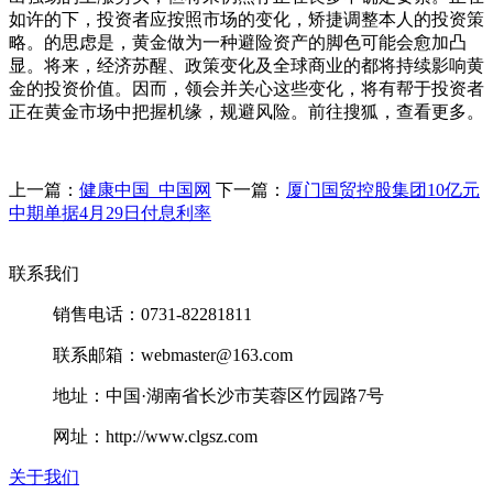
如许的下，投资者应按照市场的变化，矫捷调整本人的投资策
略。的思虑是，黄金做为一种避险资产的脚色可能会愈加凸
显。将来，经济苏醒、政策变化及全球商业的都将持续影响黄
金的投资价值。因而，领会并关心这些变化，将有帮于投资者
正在黄金市场中把握机缘，规避风险。前往搜狐，查看更多。
上一篇：
健康中国_中国网
下一篇：
厦门国贸控股集团10亿元
中期单据4月29日付息利率
联系我们
销售电话：0731-82281811
联系邮箱：webmaster@163.com
地址：中国·湖南省长沙市芙蓉区竹园路7号
网址：http://www.clgsz.com
关于我们