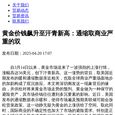
关于我们
贸易动态
贸易资讯
联系我们
黄金价钱飙升至汗青新高：通缩取商业严
重的双
发布日期：2025-04-20 17:07
自3月14日以来，黄金市场送来了一波强劲的上涨行情，
涨幅高达56美元，创下汗青新高。这一涨势的背后，取美国近
期发布的暖和通缩数据亲近相关，也取全球商业严重场面地步
的加剧构成了双沉效应。本文将深切阐发这一现象背后的缘
由，并供给对将来黄金市场走势的预判。黄金做为一种保守的
避险资产，其市场价钱往往遭到多沉要素的影响。近日，美国
发布的通缩数据表示暖和，使得市场遍及预期美联储可能会放
松货泉政策。这一动静无疑为黄金的上涨供给了空间。取此同
时，国际商业的不确定性也加大了市场的避险需求。特别是正