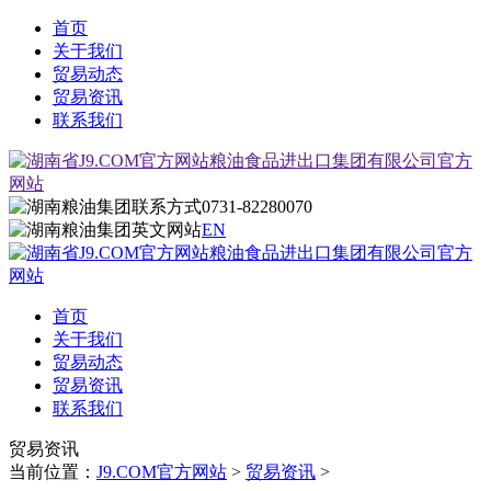
首页
关于我们
贸易动态
贸易资讯
联系我们
0731-82280070
EN
首页
关于我们
贸易动态
贸易资讯
联系我们
贸易资讯
当前位置：
J9.COM官方网站
>
贸易资讯
>