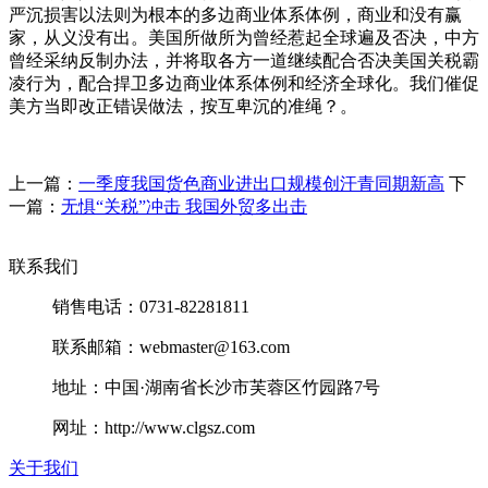
严沉损害以法则为根本的多边商业体系体例，商业和没有赢
家，从义没有出。美国所做所为曾经惹起全球遍及否决，中方
曾经采纳反制办法，并将取各方一道继续配合否决美国关税霸
凌行为，配合捍卫多边商业体系体例和经济全球化。我们催促
美方当即改正错误做法，按互卑沉的准绳？。
上一篇：
一季度我国货色商业进出口规模创汗青同期新高
下
一篇：
无惧“关税”冲击 我国外贸多出击
联系我们
销售电话：0731-82281811
联系邮箱：webmaster@163.com
地址：中国·湖南省长沙市芙蓉区竹园路7号
网址：http://www.clgsz.com
关于我们