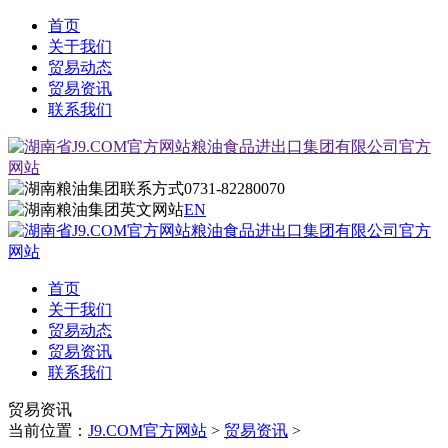
首页
关于我们
贸易动态
贸易资讯
联系我们
0731-82280070
EN
首页
关于我们
贸易动态
贸易资讯
联系我们
贸易资讯
当前位置：
J9.COM官方网站
>
贸易资讯
>