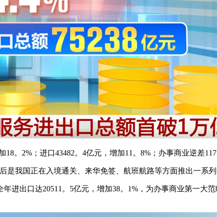
18。2%；进口43482。4亿元，增加11。8%；办事商业逆差11
是我国正在入境通关、来华免签、航班航路等方面推出一系列
进出口达20511。5亿元，增加38。1%，为办事商业第一