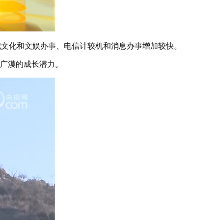
，小我文化和文娱办事、电信计较机和消息办事增加较快。
出广漠的成长潜力。