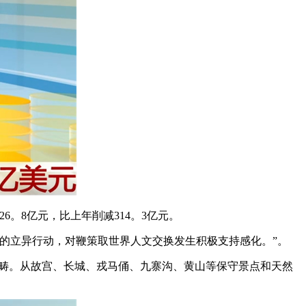
726。8亿元，比上年削减314。3亿元。
的立异行动，对鞭策取世界人文交换发生积极支持感化。”。
大范畴。从故宫、长城、戎马俑、九寨沟、黄山等保守景点和天然