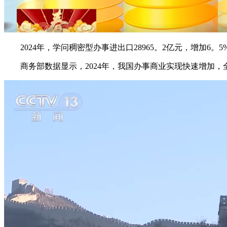
2024年，学问稠密型办事进出口28965。2亿元，增加6。
商务部数据显示，2024年，我国办事商业实现快速增加，