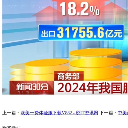
上一篇：
欧美一费体验服下载V882 - 说IT资讯网
下一篇：
中美