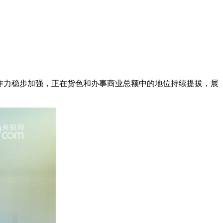
作力稳步加强，正在货色和办事商业总额中的地位持续提拔，展