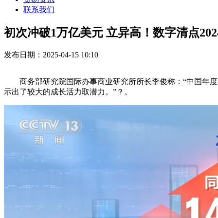
联系我们
初次冲破1万亿美元 立异高！数字清点202
发布日期：2025-04-15 10:10
商务部研究院国际办事商业研究所所长李俊称：“中国年度办
示出了较大的成长活力取潜力。”？。