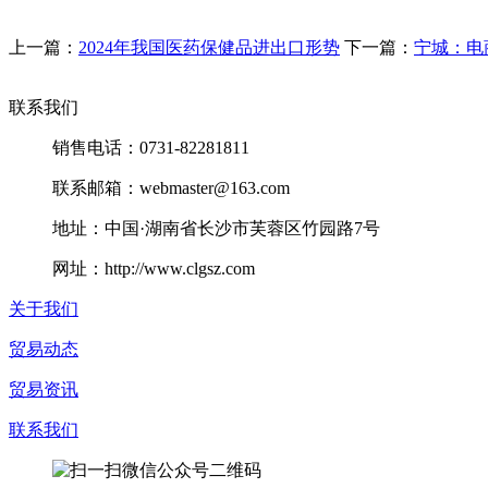
上一篇：
2024年我国医药保健品进出口形势
下一篇：
宁城：电
联系我们
销售电话：0731-82281811
联系邮箱：webmaster@163.com
地址：中国·湖南省长沙市芙蓉区竹园路7号
网址：http://www.clgsz.com
关于我们
贸易动态
贸易资讯
联系我们