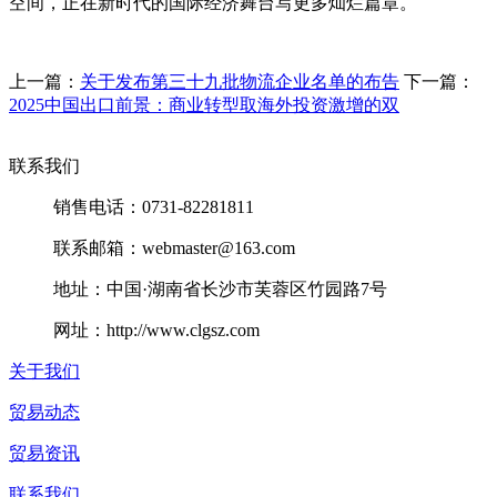
空间，正在新时代的国际经济舞台写更多灿烂篇章。
上一篇：
关于发布第三十九批物流企业名单的布告
下一篇：
2025中国出口前景：商业转型取海外投资激增的双
联系我们
销售电话：0731-82281811
联系邮箱：webmaster@163.com
地址：中国·湖南省长沙市芙蓉区竹园路7号
网址：http://www.clgsz.com
关于我们
贸易动态
贸易资讯
联系我们