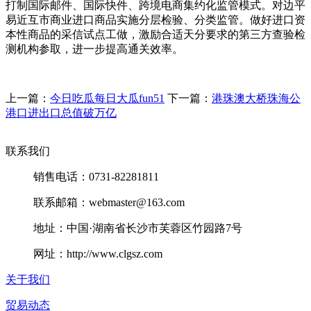
打制国际邮件、国际快件、跨境电商集约化监管模式。对边平
易近互市商业进口商品实施分层检验、分类监管。做好进口资
本性商品的采信试点工做，激励合适天分要求的第三方查验检
测机构参取，进一步提高通关效率。
上一篇：
今日吃瓜每日大瓜fun51
下一篇：
港珠澳大桥珠海公
港口进出口总值破万亿
联系我们
销售电话：0731-82281811
联系邮箱：webmaster@163.com
地址：中国·湖南省长沙市芙蓉区竹园路7号
网址：http://www.clgsz.com
关于我们
贸易动态