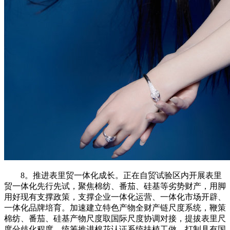
8。推进表里贸一体化成长。正在自贸试验区内开展表里
贸一体化先行先试，聚焦棉纺、番茄、硅基等劣势财产，用脚
用好现有支撑政策，支撑企业一体化运营、一体化市场开辟、
一体化品牌培育。加速建立特色产物全财产链尺度系统，鞭策
棉纺、番茄、硅基产物尺度取国际尺度协调对接，提拔表里尺
度分歧化程度。统筹推进棉花认证系统扶植工做，打制具有国