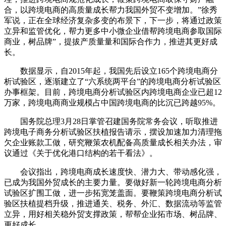
合，以跨境电商的高质量成长帮力我国外贸不变增加。”徐秀
军说，正在全球经济复杂多变的布景下，下一步，将通过政策
立异和监管优化，帮力更多中小微企业借帮跨境电商参取国际
商业，树品牌”，提拔产质量量和国际合作力，推进其更好成
长。
数据显示，自2015年起，我国先后设立165个跨境电商分
析试验区，逐渐建立了“六系统两平台”的跨境电商分析试验区
办事框架。目前，跨境电商分析试验区内跨境电商企业已超12
万家，跨境电商商业规模占中国跨境电商的比沉已跨越95%。
国务院总理3月28日掌管召建国务院常务会议，听取推进
跨境电子商务分析试验区扶植报告请示，摆设加速加力清理拖
欠企业账款工做，研究鞭策农机配备高质量成长相关办法，审
议通过《关于优化港口结构的若干看法》。
会议指出，跨境电商成长速度快、潜力大、带动感化强，
已成为我国外贸成长的主要力量。要做好新一轮跨境电商分析
试验区扩围工做，进一步拓宽笼盖面。要鞭策跨境电商分析试
验区扶植提档升级，推进通关、税务、外汇、数据流动等监管
立异，用好相关稳外贸支撑政策，帮帮企业拓市场、树品牌、
更好成长。