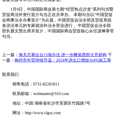
1月9日，中国国际商会第七期“经贸热点沙龙”系列勾当暨
贸促商法外资行宣介勾当正在京举办。 本期勾当以“中国贸促
会商事法令办事宣介”为从题，中国贸促会法令部及贸促系统
各涉法单元的专家就涉外法令营业进行， 中国贸促会法令部
部长聂文慧出席并宣介，中国国际商会贸促核心从任汲琳掌管
勾当。
上一篇：
海关总署出台15项办法 进一步鞭策西部大开辟构
下
一篇：
梅州市外贸持续升温：2024年进出口增加164%加工商
联系我们
销售电话：0731-82281811
联系邮箱：webmaster@163.com
地址：中国·湖南省长沙市芙蓉区竹园路7号
网址：http://www.clgsz.com