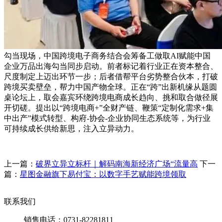
勾当现场，中国跨境电子商务结合会筹备工做取AI赋能中国
企业万品出海勾当同步启动。前者标记着行业正在资本整合、
尺度制定上迈出环节一步；后者借帮平台劣势整合伙本，打破
跨境买卖壁垒，帮力中国产物全球。正在“跨”出新机缘从题圆
桌论坛上，取会嘉宾环绕跨境电商成长趋向、挑和取合做径展
开切磋。提出以“跨境电商+”全财产链、鞭策“定制化需求+集
中出产”模式转型、构府-协会-企业协同生态系统等，为行业
可持续成长供给新思，注入立异动力。
上一篇：
破界立异立标杆｜解码南海新经济广场“流量高
下一
篇：
星图金融旗下易付宝：以数字手艺赋能跨境领取
联系我们
销售电话：0731-82281811