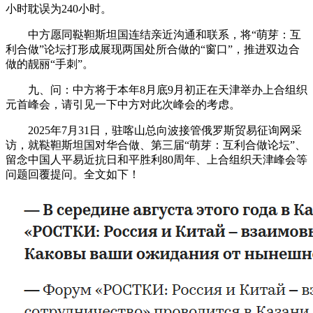
小时耽误为240小时。
中方愿同鞑靼斯坦国连结亲近沟通和联系，将“萌芽：互
利合做”论坛打形成展现两国处所合做的“窗口”，推进双边合
做的靓丽“手刺”。
九、问：中方将于本年8月底9月初正在天津举办上合组织
元首峰会，请引见一下中方对此次峰会的考虑。
2025年7月31日，驻喀山总向波接管俄罗斯贸易征询网采
访，就鞑靼斯坦国对华合做、第三届“萌芽：互利合做论坛”、
留念中国人平易近抗日和平胜利80周年、上合组织天津峰会等
问题回覆提问。全文如下！