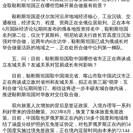
业取鞑靼斯坦国正在哪些范畴开展合做最有前景？
鞑靼斯坦国是伏尔加河沿岸地域经济核心、工业沉镇、交
通枢纽，经济实力、程度、营商正在全俄位居前列。正在本年
6月国际经济论坛期间发布的俄各地投资排名中，鞑靼斯坦国
名列第二位，仅次于莫斯科。明尼哈诺夫行政长官高度注沉加
强对华合做，近两年内6次访华，鞑靼斯坦国已成为俄成长对
华合做最活跃的地域之一，正在处所合做中位列第一梯队。
五、问：目前，鞑靼斯坦国取中国哪些省市正正在商谈成
立友城关系？友诚关系对贸易成长有何影响？
目前，鞑靼斯坦国取中国湖北省、喀山市取中国武汉市正
正在商谈成立敌对省州和友城关系，拟正在第三届“萌芽：互
利合做”论坛期间签订。相信这将进一步丰硕友城合做内涵，
推进鞑靼斯坦国对华敌对交往取合做。
双向旅逛人次增加的背后是签证政策、入境办理等一系列
利好带来的强劲鞭策。2023年8月，恢复了集体旅逛免签政
策。目前，中国取包罗俄罗斯正在内的150多个国度和地域缔
结了涵盖分歧护照的互免签证协定，对包罗俄罗斯正在内的54
个国度实施过境免签政策，正在境内逗留时间由本来的72/144