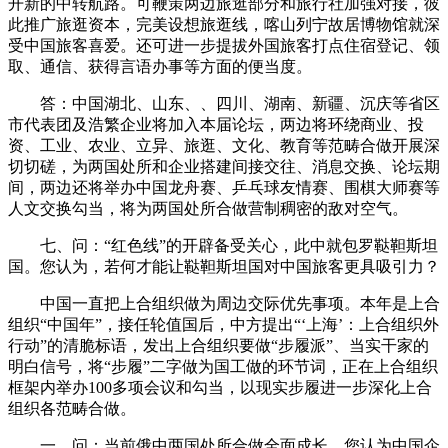
开新的中转航路。可鞭策两边旅逛部分和旅行社加强对接，彼
此推广旅逛资本，完美设想旅逛线，喀山列宁故居博物馆就深
受中国旅客喜爱。还可进一步提拔外国旅客打点住宿登记、领
取、通信、获得言语办事等方面的便当度。
答：中国湖北、山东、、四川、湖南、新疆、沉庆等省区
市代表团及浩繁企业将加入本届论坛，两边将环绕商业、投
资、工业、农业、立异、旅逛、文化、教育等范畴合做开展深
切切磋，为两国处所和企业搭建间接交往、消息交换、论坛期
间，两边还将举办中国龙舟赛、乒乓球友情赛、围棋大师赛等
人文交换勾当，将为两国处所合做营制稠密的敌对空气。
七、问：“红色线”的开辟备受关心，此中就包罗鞑靼斯坦
国。您认为，若何才能让鞑靼斯坦国对中国旅客更具吸引力？
中国一直把上合组织做为周边交际优先事项。本年是上合
组织“中国年”，接任轮值国后，中方提出“‘上海’：上合组织外
行动”的清脆标语，发出上合组织要做“步履派”、当实干家的
明白信号，将“步履”二字做为国工做的环节词，正在上合组织
框架内举办100多项会议和勾当，以现实步履进一步深化上合
组织各范畴合做。
一、问：当前俄中两国处所合做全面成长。您认为中国企