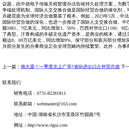
议题，此中就电子传输关税暂缓办法告竣持久处理方案，为数字
争端处理机制。国际人文交换合做是国际经贸合做的催化剂，
共建层面为全球经济合做奠基了根本。例如，2023年5月，
国际经贸合做的深化，也进一步推进了国际人文交换合做。中巴
额1881。7亿美元，同比增加3。56%，巴西对华出口11
了典型。汗青构成的丰硕文化遗产资本，是商业的根本，通过立
额达8。69万亿美元，同比增加9%。保守部分和新兴部分增
兴部分发生的办事商业正在全球范畴内持续繁荣。此外，办事
上一篇：
挑大梁！一季度北上广等7省份进出口占外贸总值
下
联系我们
销售电话：0731-82281811
联系邮箱：webmaster@163.com
地址：中国·湖南省长沙市芙蓉区竹园路7号
网址：http://www.clgsz.com