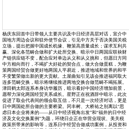
杨庆东回首中日带领人主要共识及中日经济高层对话，宣介中
国地方周边会议和驻外使节会议，引见中方关于否决美国关税
立场，提出把握中国成长机缘、鞭策高质量成长；谋求互利共
赢、深化各范畴合做和扩大处所交换、暗示中日两国应联袂财
产链供应链不变，配合应对单边从义和从义挑和，但愿日方同
中方相向而行，不竭扩大好处的契合点，做大合做蛋糕，为鞭
策两国经贸合做更好地两国人平易近，推进地域和世界的和平
不变繁荣做出新的更大贡献。土屋曲知引见该会推进福冈取大
连多范畴交换，暗示将继续推进两地交换合做范畴不竭拓展。
津田鹤太郎连系本身访华履历，暗示看好中国经济增加前景，
愿帮力深化两国经贸关系成长。星野正在祝酒辞中暗示，此次
促进了取会代表间的领会取互信，不只是一次经济对话，更是
日中两国处所合做的主要桥梁。冈丰树、大桥祐之别离以“思
虑日本企业将来的——从日中经济视角出发”和“福井的日中经
济及文化交换案例”为题，环绕日企正在华营业现状、美关税
政策所带来的影响等，连系日中经贸合做成功案例，从投资和