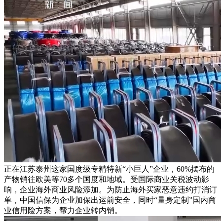
正在江苏泰州这家国度级专精特新“小巨人”企业，60%摆布的
产物销往欧美等70多个国度和地域。受国际商业关税波动影
响，企业海外商业风险添加。为防止海外买家恶意违约打消订
单，中国信保为企业加保出运前安全，同时“量身定制”国内商
业信用险方案，帮力企业转内销。