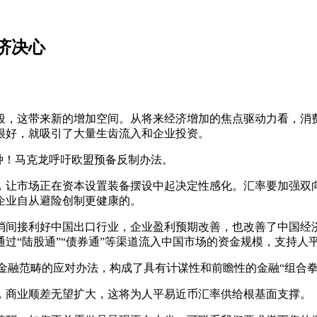
济决心
，这带来新的增加空间。从将来经济增加的焦点驱动力看，消费
很好，就吸引了大量生齿流入和企业投资。
种！马克龙呼吁欧盟预备反制办法。
让市场正在资本设置装备摆设中起决定性感化。汇率要加强双向
企业自从避险创制更健康的。
间接利好中国出口行业，企业盈利预期改善，也改善了中国经济
过“陆股通”“债券通”等渠道流入中国市场的资金规模，支持人
融范畴的应对办法，构成了具有计谋性和前瞻性的金融“组合拳”
商业顺差无望扩大，这将为人平易近币汇率供给根基面支撑。