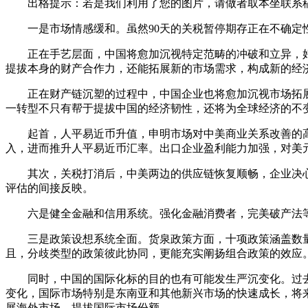
出格提示：若是我们利用了您的图片，请做者取本坐联系稿
一是市场情感缓和。虽然90天的关税暂停期存正在不确定性
正在手艺层面，中国将愈加沉视特定范畴的冲破和立异，好
提拔本身的财产合作力，还能拓展新的市场需求，构成新的经
正在财产链沉塑的过程中，中国企业也将愈加沉视市场拓展
一转型不只有帮于提拔中国的经济韧性，还将为全球经济的不
起首，人平易近币升值，申明市场对中美商业关系改善的高
入，进而推升人平易近币汇率。出口企业盈利能力加强，对美
其次，关税打消后，中美两边的供应链恢复顺畅，企业决心
评估的间接反映。
六是健全金融和信用系统。强化金融消费者，完美破产法等
三是政策设想系统全面。货泉政策方面，十项政策涵盖数量
且，分歧类型的政策彼此协同，更能充实阐扬组合政策的效应
同时，中国的国际化标的目的也有可能发生严沉变化。过去
变化，国际市场特别是东南亚和其他新兴市场的快速成长，将
展海外市场，提拔国际市场份额。