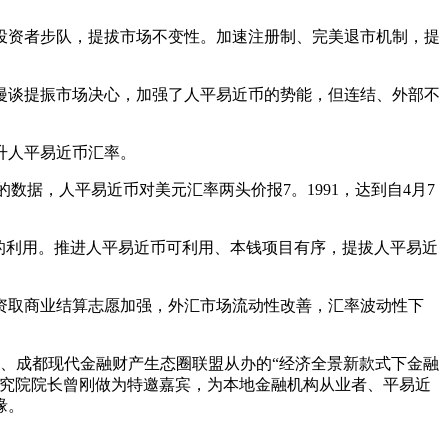
资者步队，提拔市场不变性。加速注册制、完美退市机制，提
谈提振市场决心，加强了人平易近币的势能，但连结、外部不
升人平易近币汇率。
据，人平易近币对美元汇率两头价报7。1991，达到自4月7
的利用。推进人平易近币可利用、本钱项目有序，提拔人平易近
取商业结算志愿加强，外汇市场流动性改善，汇率波动性下
、成都现代金融财产生态圈联盟从办的“经济全景新款式下金融
研究院院长曾刚做为特邀嘉宾，为本地金融机构从业者、平易近
缘。