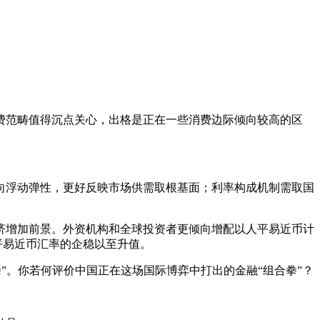
范畴值得沉点关心，出格是正在一些消费边际倾向较高的区
浮动弹性，更好反映市场供需取根基面；利率构成机制需取国
增加前景。外资机构和全球投资者更倾向增配以人平易近币计
平易近币汇率的企稳以至升值。
。你若何评价中国正在这场国际博弈中打出的金融“组合拳”？