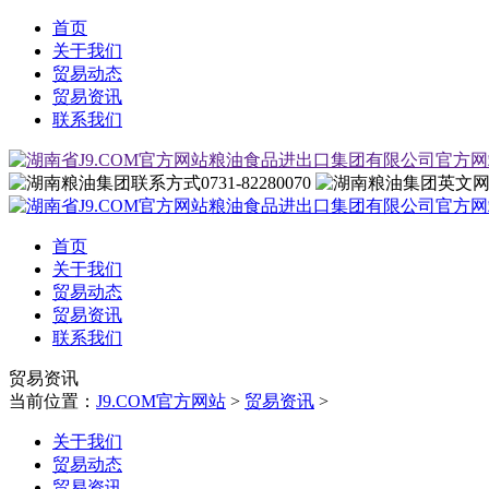
首页
关于我们
贸易动态
贸易资讯
联系我们
0731-82280070
首页
关于我们
贸易动态
贸易资讯
联系我们
贸易资讯
当前位置：
J9.COM官方网站
>
贸易资讯
>
关于我们
贸易动态
贸易资讯