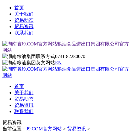
首页
关于我们
贸易动态
贸易资讯
联系我们
0731-82280070
EN
首页
关于我们
贸易动态
贸易资讯
联系我们
贸易资讯
当前位置：
J9.COM官方网站
>
贸易资讯
>