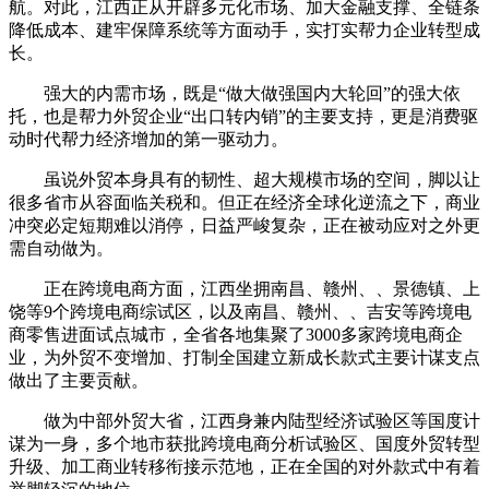
航。对此，江西正从开辟多元化市场、加大金融支撑、全链条
降低成本、建牢保障系统等方面动手，实打实帮力企业转型成
长。
强大的内需市场，既是“做大做强国内大轮回”的强大依
托，也是帮力外贸企业“出口转内销”的主要支持，更是消费驱
动时代帮力经济增加的第一驱动力。
虽说外贸本身具有的韧性、超大规模市场的空间，脚以让
很多省市从容面临关税和。但正在经济全球化逆流之下，商业
冲突必定短期难以消停，日益严峻复杂，正在被动应对之外更
需自动做为。
正在跨境电商方面，江西坐拥南昌、赣州、、景德镇、上
饶等9个跨境电商综试区，以及南昌、赣州、、吉安等跨境电
商零售进面试点城市，全省各地集聚了3000多家跨境电商企
业，为外贸不变增加、打制全国建立新成长款式主要计谋支点
做出了主要贡献。
做为中部外贸大省，江西身兼内陆型经济试验区等国度计
谋为一身，多个地市获批跨境电商分析试验区、国度外贸转型
升级、加工商业转移衔接示范地，正在全国的对外款式中有着