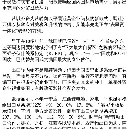
于灵敏捕获市场机遇，能敏捷响应国内国际市场需求，展示出
更充脚的外贸成长活力。
从以外资为从转向以平易近营企业为从的新款式，既让江
西得以从容应对关税和升级的冲击，又能率先走正在“表里贸
一体化”转型的前列。
早正在10多年前，我国就已倡议“一带一”，5年前结合东
盟等周边国度和地域打制了有“亚太最大自贸区”之称的区域全
面经济伙伴关系协定（RCEP）。现在，“一带一”国度和RCEP
国度，已代替美国成为我国最大的商业伙伴。
出口转内销不是新颖课题，但因为国表里市场系统存正在
差别，产物尺度不分歧、渠道不熟悉、品牌不清脆等问题一直
绵亘正在很多外贸企业面前。面临突如其来的冲击，单靠外贸
企业很难突围，有赖政策和社会配合发力。
数据显示，本年一季度，江西锂电池、家电、平板显示模
组出口别离增加279。4%、26。6%、17。8%。而客岁平板显
示模组、空调、地方处置部件、商用车出口更是别离增加
207。9%、190。1%、112。7%、56。9%。财产向“新”带动出
口合作力提拔。之初，江西多以资本品、农产物出口为从，商