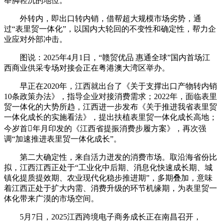
举脚轻沉的地位。
外转内，即出口转内销，借帮超大规模市场劣势，通
过“表里贸一体化”，以国内大轮回的不变性和确定性，帮力企
业应对外部冲击。
图说：2025年4月1日，“赣贸优品 惠通全球”国内首场江
西商业供采专场对接会正在粤港澳大湾区举办。
早正在2020年，江西就出台了《关于支撑出口产物转内销
10条政策办法》，指导企业对接消费需求；2022年，面临表里
贸一体化的大势所趋，江西进一步发布《关于推进我省表里贸
一体化成长的实施看法》，提出扶植表里贸一体化成长高地；
今岁首年月印发的《江西省提振消费步履方案》，再次强
调“加速推进表里贸一体化成长”。
第二大确定性，来自活力迸发的消费市场。取沿海省份比
拟，江西江西正处于“工业化中后期、消息化快速成长期、城
镇化提质提效期、农业现代化稳步推进期”，多期叠加，意味
着江西正处于扩大内需、消费升级的环节机缘期，为表里贸一
体化带来广漠的市场空间。
5月7日，2025江西跨境电子商务成长正在南昌召开，