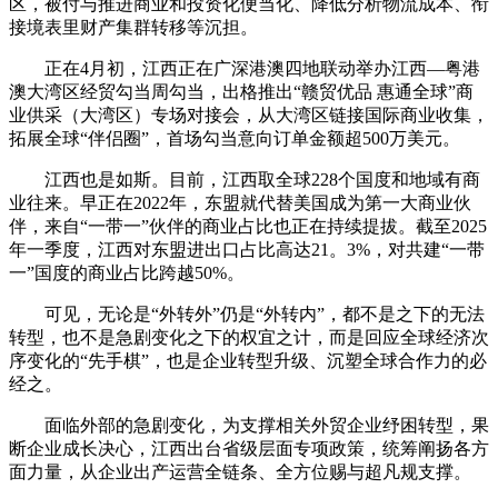
区，被付与推进商业和投资化便当化、降低分析物流成本、衔
接境表里财产集群转移等沉担。
正在4月初，江西正在广深港澳四地联动举办江西—粤港
澳大湾区经贸勾当周勾当，出格推出“赣贸优品 惠通全球”商
业供采（大湾区）专场对接会，从大湾区链接国际商业收集，
拓展全球“伴侣圈”，首场勾当意向订单金额超500万美元。
江西也是如斯。目前，江西取全球228个国度和地域有商
业往来。早正在2022年，东盟就代替美国成为第一大商业伙
伴，来自“一带一”伙伴的商业占比也正在持续提拔。截至2025
年一季度，江西对东盟进出口占比高达21。3%，对共建“一带
一”国度的商业占比跨越50%。
可见，无论是“外转外”仍是“外转内”，都不是之下的无法
转型，也不是急剧变化之下的权宜之计，而是回应全球经济次
序变化的“先手棋”，也是企业转型升级、沉塑全球合作力的必
经之。
面临外部的急剧变化，为支撑相关外贸企业纾困转型，果
断企业成长决心，江西出台省级层面专项政策，统筹阐扬各方
面力量，从企业出产运营全链条、全方位赐与超凡规支撑。