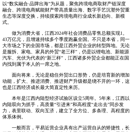
以“数实融合·品牌出海”为从题，聚焦跨境电商取财产链深度
融合、跨境电商赋能财产带高质量出海、数字手艺沉塑外贸重
生态等深度交换，持续摸索跨境电商行业成长新趋向、新模
式。
做为消费大省，江西2024年社会消费品零售总额实现1。
43万亿元，且增速持续多个季度跑赢全国。不只是本省，同一
大市场之下的全国市场，都是江西外贸企业的转型阵地。无论
是服拆、家电、家具的外贸“老三样”，仍是以锂电池、新能源
汽车、光伏为代表的“新三样”，江西诸多外贸企业都能正在国
内找到属于本人的一席之地。
面向将来，无论是稳住外贸出口形势，仍是培育新的增加
动能，扩大、推进消费、推进财产升级都是绕不开的一环，这
也是江西经济成长最大简直定性来历。
本年是江西内陆型经济试验区设立5周年。5年来，江西以
内陆双向为抓手，高质量“引进来”和高程度“走出去”同步发
力，表里联动、双向互济，建立了全方位、多条理、高程度的
体系体例。
一般而言，平易近营企业具有出产运营自从的矫捷性，长