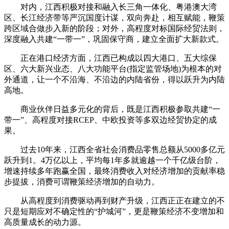
对内，江西积极对接和融入长三角一体化、粤港澳大湾
区、长江经济带等严沉国度计谋，双向奔赴，相互赋能，鞭策
跨区域合做步入新的阶段；对外，高程度对标国际经贸法则，
深度融入共建“一带一”，巩固保守商，建立全面扩大新款式。
正在港口经济方面，江西已构成以四大港口、五大综保
区、六大新兴业态、八大功能平台(指定监管场地)为根本的对
外通道，让一个不沿海、不沿边的内陆省份，得以跃升为内陆
高地。
商业伙伴日益多元化的背后，既是江西积极参取共建“一
带一”、高程度对接RCEP、中欧投资等多双边经贸协定的成
果。
过去10年来，江西全省社会消费品零售总额从5000多亿元
跃升到1。4万亿以上，平均每1年多就逾越一个千亿级台阶，
增速持续多年跑赢全国，最终消费收入对经济增加的贡献率稳
步提拔，消费可谓鞭策经济增加的自动力。
从高程度到消费驱动再到财产升级，江西正正在建立的不
只是短期应对不确定性的“护城河”，更是鞭策经济不变增加和
高质量成长的动力源。