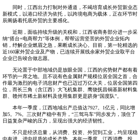
同时，江西出力打制对外通道，不竭培育成长外贸新业态
新模式，以港口经济为依托，以跨境电商为载体，正在环节时
辰阐扬着托底外贸的主要感化。
近期，面临持续升级的关税和，江西省商务部分进一步采
纳“搭台+电商帮力”等体例，帮帮运营坚苦的外贸企业拓内
销，纾解企业燃眉之急，果断成长决心。目前，第一轮精选的
近160家外贸企业及产物，已连续开展线余家外贸企业取平台
企业已告竣合做志愿。
无论置于中部地域仍是放眼全国，江西的劣势财产都有着
环节的一席之地。且不说有色金属财产规模位居全国之首，合
作最为激烈的电子消息财产也已迈过万亿大关，位居全国第四
位，而长三角（含江西）大飞机集群、鹰饶抚昌铜基新材料集
群、赣州市稀土新材料及使用集群更是跻身“国度队”。
本年一季度，江西地域出产总值达7927。1亿元，同比增
加5。7%。三次财产稳中有升，“三驾马车”同步发力，顶住了
日益复杂严峻的压力，呈现出强大的经济韧性。
不只是经济总量，从消费、投资、外贸到工业，均呈现稳
中有进、进中提质的成长态势。本年一季度，江西消费、投