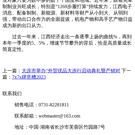
业对象只要为数不多的数十个国度和地域。近年来，跟着先辈
制制业兴旺成长，特别是“1269步履打算”持续发力，江西电子
消息、配备制制、新能源、新材料等财产从小到大、从弱到
强，带动出口合作力的全面提拔，机电产物和高手艺产物日益
成为新的出口从力。
过去一年来，江西经济走出一条逐季上扬的曲线%，再到
本年一季度的5。5%，增速节节攀升的背后，恰是高质量成长
简直定性。
上一篇：
大连市举办“外贸优品大连行启动典礼暨产销对
下一
篇：
7x7x肆意槽2023
联系我们
销售电话：0731-82281811
联系邮箱：webmaster@163.com
地址：中国·湖南省长沙市芙蓉区竹园路7号