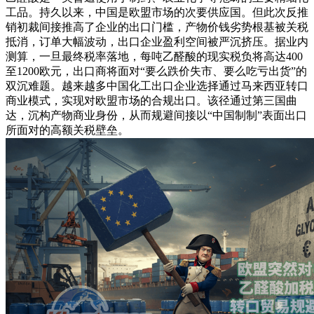
工品。持久以来，中国是欧盟市场的次要供应国。但此次反推
销初裁间接推高了企业的出口门槛，产物价钱劣势根基被关税
抵消，订单大幅波动，出口企业盈利空间被严沉挤压。据业内
测算，一旦最终税率落地，每吨乙醛酸的现实税负将高达400
至1200欧元，出口商将面对“要么跌价失市、要么吃亏出货”的
双沉难题。越来越多中国化工出口企业选择通过马来西亚转口
商业模式，实现对欧盟市场的合规出口。该径通过第三国曲
达，沉构产物商业身份，从而规避间接以“中国制制”表面出口
所面对的高额关税壁垒。