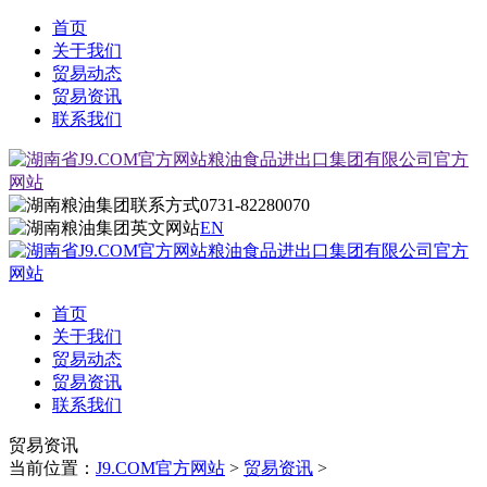
首页
关于我们
贸易动态
贸易资讯
联系我们
0731-82280070
EN
首页
关于我们
贸易动态
贸易资讯
联系我们
贸易资讯
当前位置：
J9.COM官方网站
>
贸易资讯
>