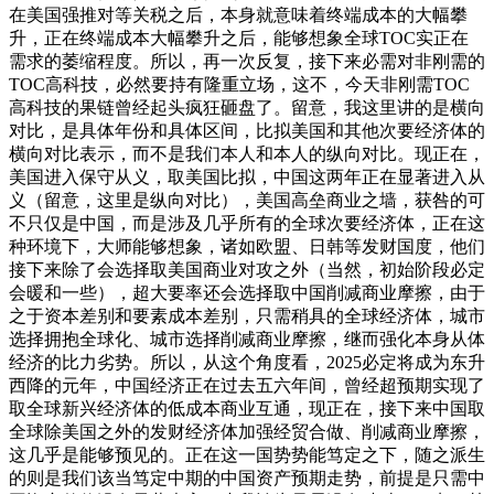
在美国强推对等关税之后，本身就意味着终端成本的大幅攀
升，正在终端成本大幅攀升之后，能够想象全球TOC实正在
需求的萎缩程度。所以，再一次反复，接下来必需对非刚需的
TOC高科技，必然要持有隆重立场，这不，今天非刚需TOC
高科技的果链曾经起头疯狂砸盘了。留意，我这里讲的是横向
对比，是具体年份和具体区间，比拟美国和其他次要经济体的
横向对比表示，而不是我们本人和本人的纵向对比。现正在，
美国进入保守从义，取美国比拟，中国这两年正在显著进入从
义（留意，这里是纵向对比），美国高垒商业之墙，获咎的可
不只仅是中国，而是涉及几乎所有的全球次要经济体，正在这
种环境下，大师能够想象，诸如欧盟、日韩等发财国度，他们
接下来除了会选择取美国商业对攻之外（当然，初始阶段必定
会暖和一些），超大要率还会选择取中国削减商业摩擦，由于
之于资本差别和要素成本差别，只需稍具的全球经济体，城市
选择拥抱全球化、城市选择削减商业摩擦，继而强化本身从体
经济的比力劣势。所以，从这个角度看，2025必定将成为东升
西降的元年，中国经济正在过去五六年间，曾经超预期实现了
取全球新兴经济体的低成本商业互通，现正在，接下来中国取
全球除美国之外的发财经济体加强经贸合做、削减商业摩擦，
这几乎是能够预见的。正在这一国势势能笃定之下，随之派生
的则是我们该当笃定中期的中国资产预期走势，前提是只需中