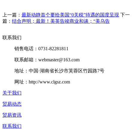
上一篇：
最新动静首个要给美国“0关税”待遇的国度呈现
下一
篇：
结合声明；最新！美英告竣商业和谈；“美乌告
联系我们
销售电话：0731-82281811
联系邮箱：webmaster@163.com
地址：中国·湖南省长沙市芙蓉区竹园路7号
网址：http://www.clgsz.com
关于我们
贸易动态
贸易资讯
联系我们