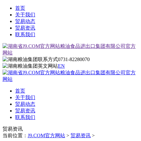
首页
关于我们
贸易动态
贸易资讯
联系我们
0731-82280070
EN
首页
关于我们
贸易动态
贸易资讯
联系我们
贸易资讯
当前位置：
J9.COM官方网站
>
贸易资讯
>