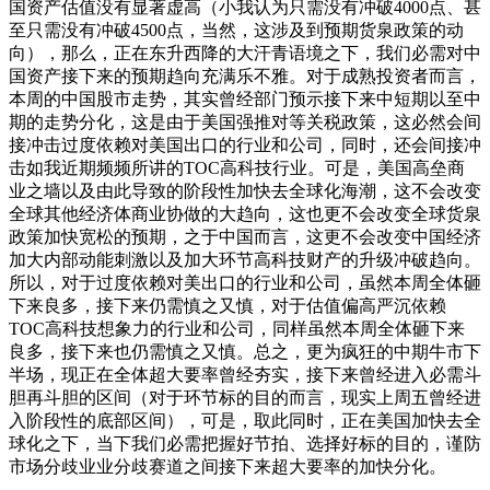
国资产估值没有显著虚高（小我认为只需没有冲破4000点、甚
至只需没有冲破4500点，当然，这涉及到预期货泉政策的动
向），那么，正在东升西降的大汗青语境之下，我们必需对中
国资产接下来的预期趋向充满乐不雅。对于成熟投资者而言，
本周的中国股市走势，其实曾经部门预示接下来中短期以至中
期的走势分化，这是由于美国强推对等关税政策，这必然会间
接冲击过度依赖对美国出口的行业和公司，同时，还会间接冲
击如我近期频频所讲的TOC高科技行业。可是，美国高垒商
业之墙以及由此导致的阶段性加快去全球化海潮，这不会改变
全球其他经济体商业协做的大趋向，这也更不会改变全球货泉
政策加快宽松的预期，之于中国而言，这更不会改变中国经济
加大内部动能刺激以及加大环节高科技财产的升级冲破趋向。
所以，对于过度依赖对美出口的行业和公司，虽然本周全体砸
下来良多，接下来仍需慎之又慎，对于估值偏高严沉依赖
TOC高科技想象力的行业和公司，同样虽然本周全体砸下来
良多，接下来也仍需慎之又慎。总之，更为疯狂的中期牛市下
半场，现正在全体超大要率曾经夯实，接下来曾经进入必需斗
胆再斗胆的区间（对于环节标的目的而言，现实上周五曾经进
入阶段性的底部区间），可是，取此同时，正在美国加快去全
球化之下，当下我们必需把握好节拍、选择好标的目的，谨防
市场分歧业业分歧赛道之间接下来超大要率的加快分化。