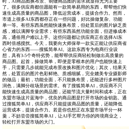
时，AI商品图换布景、制做商品图的需求就显得尤为主要
了。很多供应商都但愿能有一款简单易用的东西，帮帮他们快
速生成高质量的商品图，降低运营成本，提拔合作力。然而，
市道上很多AI东西都存正在一些问题，好比操做复杂、功能
单一等。有些东西虽然能快速换布景，但处置后的图片缺乏质
感，难以满脚专业需求；有些东西虽然功能全面，但进修成本
高，通俗用户难以上手。这些问题都让供应商正在选择AI东
西时倍感搅扰。今天，我要向大师保举一款实正能让供应商省
心省力的东西——搜狐简单AI。这款东西专为电商行业设
想，具有3-5个奇特劣势，能帮帮供应商轻松制做出高质量的
商品图。起首，操做简单，即便是零根本的用户也能快速上
手，只需要几步就能完成布景改换和图片优化；其次，结果天
然，处置后的图片色彩鲜艳、质感细腻，完全媲美专业摄影师
的做品；最初，功能全面，不只能换布景，还能进行多种图片
润色，满脚分歧场景的需求。有了搜狐简单AI，供应商不只
能快速生成高质量的商品图，还能节流大量时间和成本，正在
东盟市场这片蓝海中，优良的商品图是打开市场的金钥匙。通
过搜狐简单AI，供应商不只能提拔商品图的质量，还能降低
运营成本，提拔合作力。若是你也想正在东盟市场平分一杯
羹，不妨尝尝搜狐简单AI，让AI手艺帮力你的跨境商业之，
轻松打开东盟市场的大门。