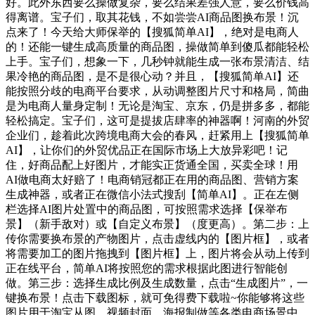
好。此外东西要么操做复杂，要么结果差强人意，要么价钱高
得离谱。宝子们，取其花钱，不如尝尝AI商品图换布景！沉
点来了！今天给大师保举的【搜狐简单AI】，绝对是电商人
的！还能一键生成高质量的商品图，操做简单到傻瓜都能轻松
上手。宝子们，想象一下，几秒钟就能生成一张布景清洁、结
果冷艳的商品图，是不是很心动？并且，【搜狐简单AI】还
能按照分歧的电商平台要求，从动调整图片尺寸和格局，简曲
是为电商人量身定制！无论是淘宝、京东，仍是拼多多，都能
轻松搞定。宝子们，这可是提拔店肆率的神器啊！河南的外贸
企业们，趁着此次跨境电商大会的春风，赶紧用上【搜狐简单
AI】，让你们的外贸优品正在国际市场上大放异彩吧！记
住，好商品配上好图片，才能实正货通全国，买卖全球！用
AI做电商太好赔了！电商销冠都正在用的商品图、营销方案
生成神器，或者正在微信小法式搜刮【简单AI】。正在左侧
栏选择AI图片处置中的商品图，可按照需求选择【保举布
景】（新手敌对）或【自定义布景】（度更高）。第二步：上
传你需要换布景的产物图片，点击虚线内的【图片框】，或者
将需要加工的图片拖拽到【图片框】上，图片将会从动上传到
正在线平台，简单AI将按照您的需求根据此图进行智能创
做。第三步：选择生成比例及生成数量，点击“生成图片”，一
键换布景！点击下载图标，就可免得费下载啦~你能够将这些
图片用于淘宝从图、视频封面、海报制做等各类电商场景中，