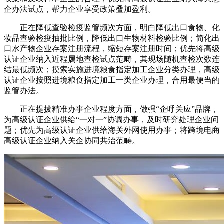
企办法试点，帮力企业享受政策叠加盈利。
正在降低查验检疫监管频次方面，明白降低出口食物、化
妆品查验检疫抽批比例，降低出口生物材料检验比例；简化出
口水产物企业存案注册流程，缩短存案注册时间；优先将高级
认证企业纳入近程属地查检试点范畴，其现场随机查检次数连
结最低频次；摸索实施进境粮食指定加工企业分类办理，高级
认证企业按照进境粮食指定加工一类企业办理，合用最便当的
监管办法。
正在提拔精准办事企业程度方面，做强“企呼关应”品牌，
为高级认证企业供给“一对一”协调办事，及时研究处理企业问
题；优先为高级认证企业供给海关外网使用办事；将跨境电商
高级认证企业纳入关企协同共治范畴。