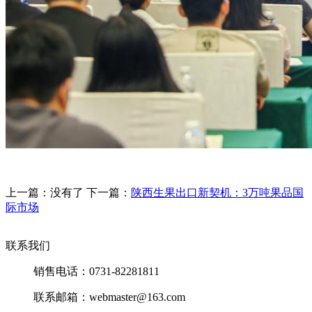
上一篇：没有了 下一篇：
陕西生果出口新契机：3万吨果品国
际市场
联系我们
销售电话：0731-82281811
联系邮箱：webmaster@163.com