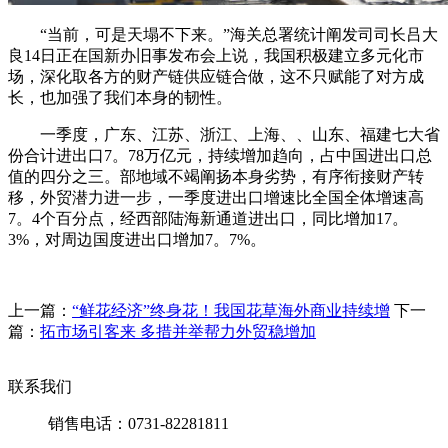
“当前，可是天塌不下来。”海关总署统计阐发司司长吕大
良14日正在国新办旧事发布会上说，我国积极建立多元化市
场，深化取各方的财产链供应链合做，这不只赋能了对方成
长，也加强了我们本身的韧性。
一季度，广东、江苏、浙江、上海、、山东、福建七大省
份合计进出口7。78万亿元，持续增加趋向，占中国进出口总
值的四分之三。部地域不竭阐扬本身劣势，有序衔接财产转
移，外贸潜力进一步，一季度进出口增速比全国全体增速高
7。4个百分点，经西部陆海新通道进出口，同比增加17。
3%，对周边国度进出口增加7。7%。
上一篇：
“鲜花经济”终身花！我国花草海外商业持续增
下一
篇：
拓市场引客来 多措并举帮力外贸稳增加
联系我们
销售电话：0731-82281811