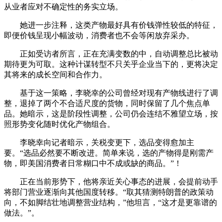
从业者应对不确定性的务实立场。
她进一步注释，这类产物最好具有价钱弹性较低的特征，
即便价钱呈现小幅波动，消费者也不会等闲放弃采办。
正如受访者所言，正在充满变数的中，自动调整总比被动
期待更为可取。这种计谋转型不只关乎企业当下的，更将决定
其将来的成长空间和合作力。
基于这一策略，李晓幸的公司曾经对现有产物线进行了调
整，退掉了两个不合适尺度的货物，同时保留了几个焦点单
品。她暗示，这是阶段性调整，公司仍会连结不雅望立场，按
照形势变化随时优化产物组合。
李晓幸向记者暗示，关税变更下，选品变得愈加主
要。“选品必然要不断改进。简单来说，选的产物得是刚需产
物，即美国消费者日常糊口中不成或缺的商品。”！
正在当前形势下，他将亲近关心事态的进展，会提前动手
将部门营业逐渐向其他国度转移。“取其猜测特朗普的政策动
向，不如脚结壮地调整营业结构，”他坦言，“这才是更靠谱的
做法。”。