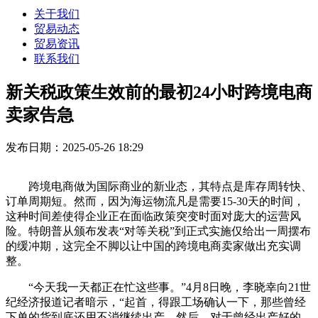
关于我们
贸易动态
贸易资讯
联系我们
新关税政策生效前的最初24小时跨境电商
卖家告急
发布日期：2025-05-26 18:29
跨境电商做为国际商业的新业态，其特点是库存周转快、
订单周期短。然而，因为海运物流凡是需要15-30天的时间，
这种时间差使得企业正在面临政策突变时面对庞大的运营风
险。特朗普从颁布发表“对等关税”到正式实施仅给出一周摆布
的缓冲期，这完全不脚以让中国的跨境电商卖家做出充实调
整。
“今天我一天都正在忙这些事。”4月8日晚，李晓幸向21世
纪经济报道记者暗示，“起首，得跟工场确认一下，那些曾经
下单的货到底还用不消继续出产。然后，对于曾经出产好的