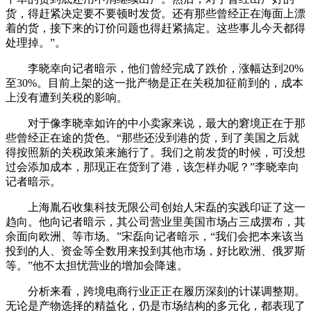
货，得赶紧决定要不要顿时发货。还有那些曾经正在海面上漂
着的货，接下来的订价问题也得赶紧搞定。这些事儿今天都得
处理掉。”。
李晓幸向记者暗示，他们曾经完成了跌价，涨幅达到20%
至30%。目前上架的这一批产物是正在关税加征前到的，成本
上没有遭到关税的影响。
对于像李晓幸如许的中小卖家来说，最大的窘境正在于那
些曾经正在途的货色。“那些还没到港的货，到了美国之后就
得按照新的关税政策来施行了。我们之前发货的时候，可没想
过会添加成本，那现正在货到了港，该怎样办呢？”李晓幸向
记者暗示。
上海胤石收集科技无限公司创始人宋磊的实践印证了这一
趋向。他向记者暗示，其公司营业里美国市场占三成摆布，其
余面向欧洲、等市场。”宋磊向记者暗示，“我们会把本来该当
投到的人、资金等全数用来投到其他市场，好比欧洲、俄罗斯
等。”他不太担忧营业的增加会降速。
分析来看，跨境电商行业正正在履历深刻的计谋调整期。
无论是产物选择的精益化，仍是市场结构的多元化，都表现了