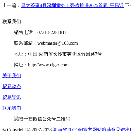
上一篇：
昌大茶事4月深圳举办！强势推进2025首届“平易近
下
联系我们
销售电话：0731-82281811
联系邮箱：webmaster@163.com
地址：中国·湖南省长沙市芙蓉区竹园路7号
网址：http://www.clgsz.com
关于我们
贸易动态
贸易资讯
联系我们
©
Copyright © 2007-2028
湖南省J9.COM官方网站粮油食品进