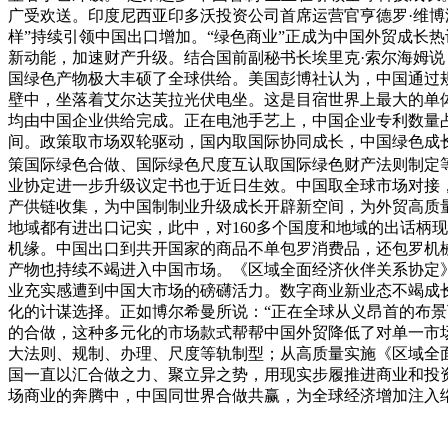
广受欢送。印度尼西亚印多沃投资公司首席运营官亨德罗·维
样”持续引领中国出口增加。“绿色商业”正成为中国外贸成长
新动能，加速财产升级。结合国前副秘书长埃里克·索尔海姆说
国绿色产物极大丰硕了全球供给。美国彭博社认为，中国通过
壁中，坐落着艾尔达芙拉光伏电坐。这是目宿世界上最大的单
均由中国企业供给完成。正在电池手艺上，中国企业专利数量占
间。政策取市场双轮驱动，国内取国际协同成长，中国绿色成长
策国际绿色合做、国际绿色尺度互认取国际绿色财产法则制定等
业协定进一步升级议定书也于近日生效。中国取全球市场对接
产供链收集，为中国制制业升级成长开辟新空间，为外贸高质量
地域都有进出口记实，此中，对160多个国度和地域的出话柄现
机缘。中国出口到共开国家的商品不单包罗消费品，还包罗机械
产物也持续不竭进入中国市场。《区域全面经济伙伴关系协定
业充实感遭到中国大市场的磅礴活力。数字商业新业态不竭成长。
化的计谋选择。正如博尔希曼所说：“正在全球从义昂首的布景
的合做，这种多元化的市场款式帮帮中国外贸降低了对单一市
大法则、规制、办理、尺度等轨制型；从高质量实施《区域全
国一直以汇合做之力、聚立异之势，用现实步履推进商业和投资
场商业的奔腾中，中国同世界合做共赢，为全球经济增加注入