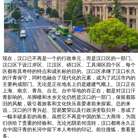
现在，汉口已不再是一个的行政单元，而是汉口区的一部门。
汉口区下设江岸区、江汉区、硚口区、工具湖区四个区，每个
区都有其奇特的特点和成长标的目的。汉口区承继了汉口长久
的汗青保守，同时也融合了现代化的元素，成为了武汉市内的
主要构成部门。无论是正在地名上仍是建建气概上。汉口正在
上海、南京、青岛、台北、台中等地的存正在，都是对汉口汗
青影响的。吊脚楼和水乡文化仍然是汉口的一部门，保留着陈
旧的风貌，吸引着旅客和文化快乐喜爱者前来探索。总的来
说，汉口的汗青兴起、贸易繁荣以及行政演变取归并，形成了
一幅丰硕多彩的画卷。虽然它不再是中国的第二大商埠，为我
们供给了贵重的经验和。无论光阴若何流转，汉口都将永久正
在中国汗青的长河中留下本人奇特的印记。前往搜狐，查看更
多。