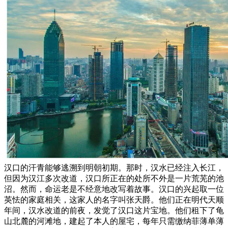
汉口的汗青能够逃溯到明朝初期。那时，汉水已经注入长江，
但因为汉江多次改道，汉口所正在的处所不外是一片荒芜的池
沼。然而，命运老是不经意地改写着故事。汉口的兴起取一位
英怯的家庭相关，这家人的名字叫张天爵。他们正在明代天顺
年间，汉水改道的前夜，发觉了汉口这片宝地。他们租下了龟
山北麓的河滩地，建起了本人的屋宅，每年只需缴纳菲薄单薄