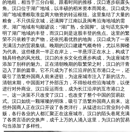
的地租，相当于三分白银。跟着时间的推移，汉口逐步崭露头
角。汉口位于湖广地域，以丰硕的稻米资本而闻名。汉口成为
湖广地域漕粮取淮盐两大物资的转运枢纽。这里集结了大量的
粮食，不只供应京城，还满脚了江南以及闽粤沿海地域的需
求。湖广地域有句鄙谚说：“湖广熟，全国脚”。这句话充实申
明了湖广地域的丰登，而汉口则是这股丰登的焦点。这里的繁
荣不只依赖于农产物，还依托着优胜的地舆，汉口成为了一座
充满活力的贸易集镇。晚期的汉口建建气概奇特，尤以吊脚楼
为代表。这些楼房一半正在岸上，一半悬浮正在水上，构成了
独具特色的风光线。汉口的水乡文化也逐步构成，为这座城市
添加了别样的魅力。正在清朝晚期的取繁荣之时，汉口的汗青
迈入了新的篇章。它不只成为了长江沿岸的互市港口之一，还
吸引了浩繁外国商人前来进驻，为这座城市注入了新的活力。
清朝末期，中国面对了外部压力，不得纷歧些沿海城市，以便
进行对外商业。汉口应运而生，成为长江沿岸的互市港口之
一。这一决策不只改变了汉口，也改变了整个中国的贸易款
式。汉口如统一颗璀璨的明珠，吸引了浩繁外国商人前来。这
些外国商人正在汉口开设了各类洋行，从猛进出口营业到小商
贩，各行各业的人都汇聚正在这座城市。汉口的陌头巷尾充满
了各类言语的交换声，成千上万的人涌入这里，为汉口的贸易
勾当添加了多样性。