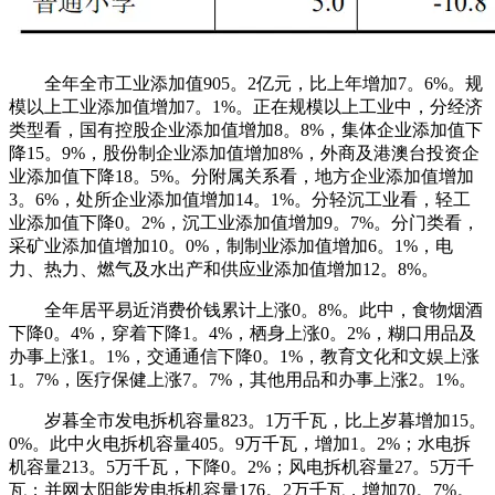
全年全市工业添加值905。2亿元，比上年增加7。6%。规
模以上工业添加值增加7。1%。正在规模以上工业中，分经济
类型看，国有控股企业添加值增加8。8%，集体企业添加值下
降15。9%，股份制企业添加值增加8%，外商及港澳台投资企
业添加值下降18。5%。分附属关系看，地方企业添加值增加
3。6%，处所企业添加值增加14。1%。分轻沉工业看，轻工
业添加值下降0。2%，沉工业添加值增加9。7%。分门类看，
采矿业添加值增加10。0%，制制业添加值增加6。1%，电
力、热力、燃气及水出产和供应业添加值增加12。8%。
全年居平易近消费价钱累计上涨0。8%。此中，食物烟酒
下降0。4%，穿着下降1。4%，栖身上涨0。2%，糊口用品及
办事上涨1。1%，交通通信下降0。1%，教育文化和文娱上涨
1。7%，医疗保健上涨7。7%，其他用品和办事上涨2。1%。
岁暮全市发电拆机容量823。1万千瓦，比上岁暮增加15。
0%。此中火电拆机容量405。9万千瓦，增加1。2%；水电拆
机容量213。5万千瓦，下降0。2%；风电拆机容量27。5万千
瓦；并网太阳能发电拆机容量176。2万千瓦，增加70。7%。