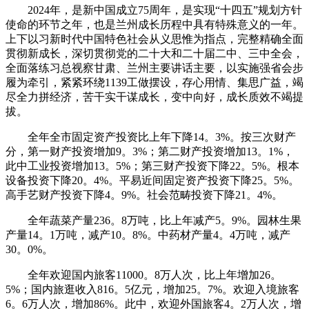
2024年，是新中国成立75周年，是实现“十四五”规划方针
使命的环节之年，也是兰州成长历程中具有特殊意义的一年。
上下以习新时代中国特色社会从义思惟为指点，完整精确全面
贯彻新成长，深切贯彻党的二十大和二十届二中、三中全会，
全面落练习总视察甘肃、兰州主要讲话主要，以实施强省会步
履为牵引，紧紧环绕1139工做摆设，存心用情、集思广益，竭
尽全力拼经济，苦干实干谋成长，变中向好，成长质效不竭提
拔。
全年全市固定资产投资比上年下降14。3%。按三次财产
分，第一财产投资增加9。3%；第二财产投资增加13。1%，
此中工业投资增加13。5%；第三财产投资下降22。5%。根本
设备投资下降20。4%。平易近间固定资产投资下降25。5%。
高手艺财产投资下降4。9%。社会范畴投资下降21。4%。
全年蔬菜产量236。8万吨，比上年减产5。9%。园林生果
产量14。1万吨，减产10。8%。中药材产量4。4万吨，减产
30。0%。
全年欢迎国内旅客11000。8万人次，比上年增加26。
5%；国内旅逛收入816。5亿元，增加25。7%。欢迎入境旅客
6。6万人次，增加86%。此中，欢迎外国旅客4。2万人次，增