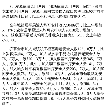
8。岁暮德律风用户数、挪动德律风用户数、固定互联网
宽带接入用户数、岁暮互联网宽带接入端口数等目标较之前年
份调整统计口径，以工业和消息化局供给数据为准。
全年城镇居平易近人均可安排收入50489元，比上年增加
5。1%；农村居平易近人均可安排收入20018元，增加7。
6%。城乡居平易近人均可安排收入比值为2。5∶1，比上年缩
小0。06。
岁暮全市加入城镇职工根基养老安全人数123。8万人，比
上岁暮添加4。0万人。加入城乡居平易近根基养老安全人数
76。8万人，添加0。3万人。加入根基医疗安全人数345。3万
人，添加1万人。此中，加入职工根基医疗安全人数141。7万
人，加入城乡居平易近根基医疗安全人数203。7万人。加入赋
闲安全人数76。5万人，添加1。4万人。岁暮全市领取赋闲安
全金人数0。8万人。加入工伤安全人数84。2万人，添加1。4
万人，此中加入工伤安全的农人工11。8万人，添加0。3万
人。加入生育安全人数89。6万人，添加0。7万人。岁暮全市
共有2。3万人享受城镇居平易近最低糊口保障，3。5万人享受
农村居平易近最低糊口保障，0。4万人享受农村特困人员救帮
供养。