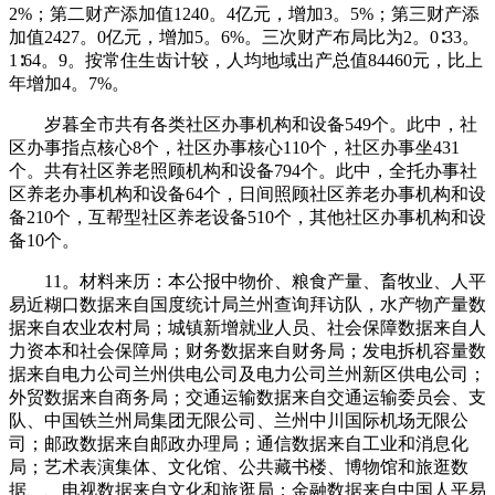
2%；第二财产添加值1240。4亿元，增加3。5%；第三财产添
加值2427。0亿元，增加5。6%。三次财产布局比为2。0∶33。
1∶64。9。按常住生齿计较，人均地域出产总值84460元，比上
年增加4。7%。
岁暮全市共有各类社区办事机构和设备549个。此中，社
区办事指点核心8个，社区办事核心110个，社区办事坐431
个。共有社区养老照顾机构和设备794个。此中，全托办事社
区养老办事机构和设备64个，日间照顾社区养老办事机构和设
备210个，互帮型社区养老设备510个，其他社区办事机构和设
备10个。
11。材料来历：本公报中物价、粮食产量、畜牧业、人平
易近糊口数据来自国度统计局兰州查询拜访队，水产物产量数
据来自农业农村局；城镇新增就业人员、社会保障数据来自人
力资本和社会保障局；财务数据来自财务局；发电拆机容量数
据来自电力公司兰州供电公司及电力公司兰州新区供电公司；
外贸数据来自商务局；交通运输数据来自交通运输委员会、支
队、中国铁兰州局集团无限公司、兰州中川国际机场无限公
司；邮政数据来自邮政办理局；通信数据来自工业和消息化
局；艺术表演集体、文化馆、公共藏书楼、博物馆和旅逛数
据、、电视数据来自文化和旅逛局；金融数据来自中国人平易