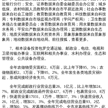
近银行分行；安全、证券数据来自委金融委员会办公室；城乡
低保、农村特困人员救帮供养来自市平易近政局；社会办事数
据来自社会工做部；教育数据来自教育局；科技数据来自科技
局；专利数据来自市场监视办理局（学问产权局）；卫生数据
来侵占生健康委员会；体育数据来自体育局；用水量数据来自
水务局；平安出产数据来自应急办理局；监测数据来自生态
局；地质灾祸数据来自天然资本局；景象形象数据来自景象形
象局；地动数据来自地动局。前往搜狐，查看更多。
7。根本设备投资包罗交通运输、邮政业，电信、电视和
卫星传输办事业，互联网和相关办事业、水利办理业、生态和
管理业、公共设备办理业。
全年农做物受灾面积2。6万亩，比上年下降95。5%；农
做物面积2。1万亩，下降95。2%。全年发生各类地质灾祸9
起，形成间接经济丧失35。0万元。
全年完成邮政行业营业总量26。1亿元，比上年增加24。
7%。邮政业完成邮政函件营业427。6万件；包裹营业10。8万
件；快递营业量17031。1万件，增加37。3%；快递营业收入
26。1亿元，增加21。3%。全年完成电信营业总量93。2亿
元，增加0。5%。岁暮挪动电线万个。全市岁暮电线万户，此