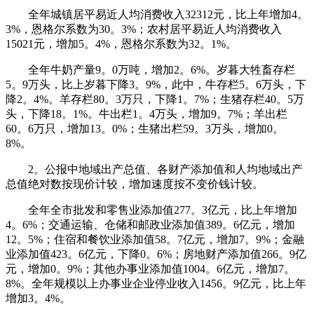
全年城镇居平易近人均消费收入32312元，比上年增加4。
3%，恩格尔系数为30。3%；农村居平易近人均消费收入
15021元，增加5。4%，恩格尔系数为32。1%。
全年牛奶产量9。0万吨，增加2。6%。岁暮大牲畜存栏
5。9万头，比上岁暮下降3。9%，此中，牛存栏5。6万头，下
降2。4%。羊存栏80。3万只，下降1。7%；生猪存栏40。5万
头，下降18。1%。牛出栏1。4万头，增加9。7%；羊出栏
60。6万只，增加13。0%；生猪出栏59。3万头，增加0。
8%。
2。公报中地域出产总值、各财产添加值和人均地域出产
总值绝对数按现价计较，增加速度按不变价钱计较。
全年全市批发和零售业添加值277。3亿元，比上年增加
4。6%；交通运输、仓储和邮政业添加值389。6亿元，增加
12。5%；住宿和餐饮业添加值58。7亿元，增加7。9%；金融
业添加值423。6亿元，下降0。6%；房地财产添加值266。9亿
元，增加0。9%；其他办事业添加值1004。6亿元，增加7。
8%。全年规模以上办事业企业停业收入1456。9亿元，比上年
增加3。4%。