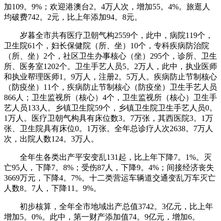
加109。9%；欢迎港澳台2。4万人次，增加55。4%。旅逛人
均破费742。2元，比上年添加94。8元。
岁暮全市共有医疗卫朝气构2559个，此中，病院119个，
卫生院61个，妇长保健院（所、坐）10个，专科疾病防治院
（所、坐）2个，社区卫生办事核心（坐）295个，诊所、卫生
所、医务室1202个。卫生手艺人员5。2万人，此中，执业医师
和执业帮理医师1。9万人，注册2。5万人。疾病防止节制核心
（防疫坐）11个，疾病防止节制核心（防疫坐）卫生手艺人员
866人；卫生监视所（核心）4个，卫生监视所（核心）卫生手
艺人员133人。乡镇卫生院59个，乡镇卫生院卫生手艺人员0。
1万人。医疗卫朝气构具有床位数3。7万张，其西医院3。1万
张、卫生院具有床位0。1万张。全年总诊疗人次2638。7万人
次，出院人数124。3万人。
全年生各类出产平安变乱131起，比上年下降7。1%。灭
亡95人，下降7。8%；受伤87人，下降9。4%；间接经济丧失
3669万元，下降4。7%。十二类营运车辆道交通变乱万车灭亡
人数8。7人，下降11。9%。
初步核算，全年全市地域出产总值3742。3亿元，比上年
增加5。0%。此中，第一财产添加值74。9亿元，增加6。