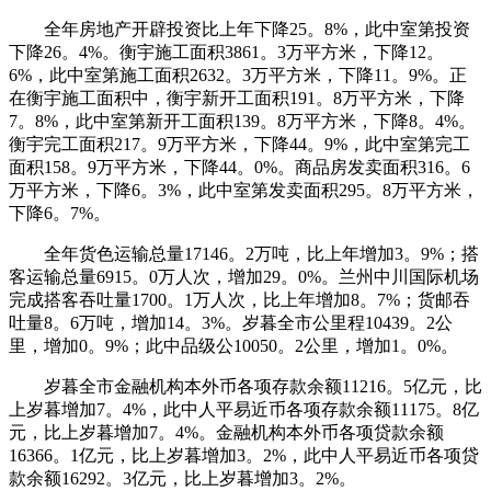
全年房地产开辟投资比上年下降25。8%，此中室第投资
下降26。4%。衡宇施工面积3861。3万平方米，下降12。
6%，此中室第施工面积2632。3万平方米，下降11。9%。正
在衡宇施工面积中，衡宇新开工面积191。8万平方米，下降
7。8%，此中室第新开工面积139。8万平方米，下降8。4%。
衡宇完工面积217。9万平方米，下降44。9%，此中室第完工
面积158。9万平方米，下降44。0%。商品房发卖面积316。6
万平方米，下降6。3%，此中室第发卖面积295。8万平方米，
下降6。7%。
全年货色运输总量17146。2万吨，比上年增加3。9%；搭
客运输总量6915。0万人次，增加29。0%。兰州中川国际机场
完成搭客吞吐量1700。1万人次，比上年增加8。7%；货邮吞
吐量8。6万吨，增加14。3%。岁暮全市公里程10439。2公
里，增加0。9%；此中品级公10050。2公里，增加1。0%。
岁暮全市金融机构本外币各项存款余额11216。5亿元，比
上岁暮增加7。4%，此中人平易近币各项存款余额11175。8亿
元，比上岁暮增加7。4%。金融机构本外币各项贷款余额
16366。1亿元，比上岁暮增加3。2%，此中人平易近币各项贷
款余额16292。3亿元，比上岁暮增加3。2%。