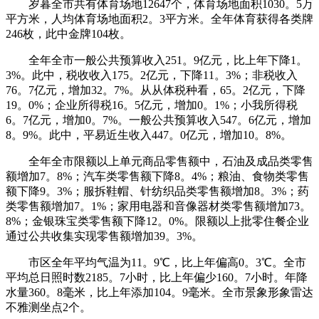
岁暮全市共有体育场地12647个，体育场地面积1030。5万
平方米，人均体育场地面积2。3平方米。全年体育获得各类牌
246枚，此中金牌104枚。
全年全市一般公共预算收入251。9亿元，比上年下降1。
3%。此中，税收收入175。2亿元，下降11。3%；非税收入
76。7亿元，增加32。7%。从从体税种看，65。2亿元，下降
19。0%；企业所得税16。5亿元，增加0。1%；小我所得税
6。7亿元，增加0。7%。一般公共预算收入547。6亿元，增加
8。9%。此中，平易近生收入447。0亿元，增加10。8%。
全年全市限额以上单元商品零售额中，石油及成品类零售
额增加7。8%；汽车类零售额下降8。4%；粮油、食物类零售
额下降9。3%；服拆鞋帽、针纺织品类零售额增加8。3%；药
类零售额增加7。1%；家用电器和音像器材类零售额增加73。
8%；金银珠宝类零售额下降12。0%。限额以上批零住餐企业
通过公共收集实现零售额增加39。3%。
市区全年平均气温为11。9℃，比上年偏高0。3℃。全市
平均总日照时数2185。7小时，比上年偏少160。7小时。年降
水量360。8毫米，比上年添加104。9毫米。全市景象形象雷达
不雅测坐点2个。