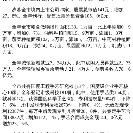
岁暮全市境内上市公司20家。股票总市值141元，增加
27。8%。全年刊行、配售股票筹集资金105。0亿元。
全年全市粮食做物播种面积133。1万亩，比上年添加0。9
万亩，增加0。7%。油料种植面积15。9万亩，添加1。8万
亩。蔬菜种植面积102。2万亩，添加5。2万亩。中药材种植面
积18。9万亩，添加4。0万亩。果园面积12。1万亩，削减0。1
万亩。
全年城镇新增就业7。34万人，此中赋闲人员再就业2。75
万人。全年输转城乡富余劳动力21。4万人，创劳务收入78。6
亿元。
全市共有国度工程手艺研究核心3个，国度级企业手艺核
心10家。全年登记市级科技181项，此中，使用手艺类154项，
软科学1项。获得国度科学手艺3项。专利授权量9004件，下降
7。6%，此中发现专利授权2673件，下降0。4%。无效发现专
利12387件，每万生齿发现专利具有量28。0件。共签定手艺合
同13832项，增加122。1%；手艺合同成交金额140。0亿元，
增加23。5%。