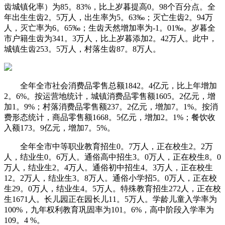
齿城镇化率）为85。83%，比上岁暮提高0。98个百分点。全
年出生生齿2。5万人，出生率为5。63‰；灭亡生齿2。94万
人，灭亡率为6。65‰；生齿天然增加率为-1。01‰。岁暮全
市户籍生齿为341。3万人，比上岁暮添加2。42万人。此中，
城镇生齿253。5万人，村落生齿87。8万人。
全年全市社会消费品零售总额1842。4亿元，比上年增加
2。6%。按运营地统计，城镇消费品零售额1605。2亿元，增
加1。9%；村落消费品零售额237。2亿元，增加7。1%。按消
费形态统计，商品零售额1668。5亿元，增加2。1%；餐饮收
入额173。9亿元，增加7。5%。
全年全市中等职业教育招生0。7万人，正在校生2。2万
人，结业生0。6万人。通俗高中招生3。0万人，正在校生8。0
万人，结业生2。4万人。通俗初中招生4。3万人，正在校生
12。2万人，结业生3。8万人。通俗小学招5。0万人，正在校
生29。0万人，结业生4。5万人。特殊教育招生272人，正在校
生1671人。长儿园正在园长儿11。5万人。学龄儿童入学率为
100%，九年权利教育巩固率为101。6%，高中阶段入学率为
109。4 %。