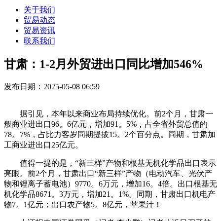
关于我们
贸易动态
贸易资讯
联系我们
甘肃：1-2月外贸进出口同比增加546%
发布日期：2025-05-08 06:59
据引见，本年以来商业布局持续优化。前2个月，甘肃一
般商业进出口96。6亿元，增加91。5%，占全省外贸总值的
78。7%，占比力客岁同期提拔15。2个百分点。同期，甘肃加
工商业进出口25亿元。
值得一提的是，“新三样”产物和根基无机化学品出口表示
亮眼。前2个月，甘肃出口“新三样”产物（电动汽车、光伏产
物和锂离子蓄电池）9770。6万元，增加16。4倍。出口根基无
机化学品8671。3万元，增加21。1%。同期，甘肃出口机电产
物7。1亿元；出口农产物5。8亿元，苹果汁！