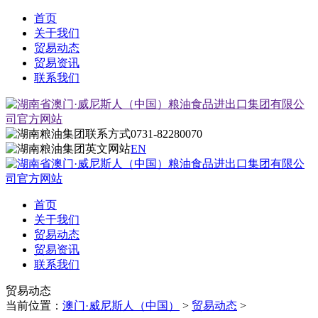
首页
关于我们
贸易动态
贸易资讯
联系我们
0731-82280070
EN
首页
关于我们
贸易动态
贸易资讯
联系我们
贸易动态
当前位置：
澳门·威尼斯人（中国）
>
贸易动态
>