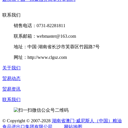
联系我们
销售电话：0731-82281811
联系邮箱：webmaster@163.com
地址：中国·湖南省长沙市芙蓉区竹园路7号
网址：http://www.clgsz.com
关于我们
贸易动态
贸易资讯
联系我们
©
Copyright © 2007-2028
湖南省澳门·威尼斯人（中国）粮油
食品进出口集团有限公司
网站地图