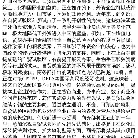
方面的显著感化。自贸试验区的优胜前提，不只仅表现正在政
策上，化和国际化的营商。正在如许的下，外资企业可以或许
更顺畅地进入中国市场，享遭到政策盈利。近年来，商务部正
在自贸试验区斗胆试点了一系列开创性的办法。这些办法涵盖
了外商投资准入负面清单、跨境办事商业负面清单等多个范
畴，极大地降低了外资进入中国的壁垒。例如，正在增值电
信、贸易办事和金融等行业，自贸试验区内的程度显著提拔。
这种政策上的积极摸索，不只加强了外资企业的决心，也为中
国经济的转型升级供给了强无力的支撑。同时，正在上海等前
提成熟的自贸试验区，有前提开展云办事、生物手艺和独资病
院等行业的试点。自贸试验区的并不只限于国内市场的，还积
极取国际接轨。商务部推出的两批试点办法已跨越110项，旨
正在对接CPTPP、DEPA等国际高尺度经贸法则。这意味着，
将来自贸试验区将不只吸引外资，还将通过高尺度的法则，提
拔本土企业的合作力。正在货色商业、办事商业、数字商业和
学问产权等范畴，若何实施鼎力度的先行先试，是自贸试验区
继续引领的主要趋向。通过成立通明、不变、可预期的轨制，
自贸试验区能为包罗外资企业正在内的各类运营从体供给更广
漠的成长空间。何咏前进一步强调，商务部将正在新的一年
里，愈加沉视自贸试验区的先行先试感化，出格是正在深化国
际经贸法则对接、扩大轨制型等方面。商务部将聚焦试点项目
标落地，力图鞭策更多范畴的历程，出格是正在金融、办事和