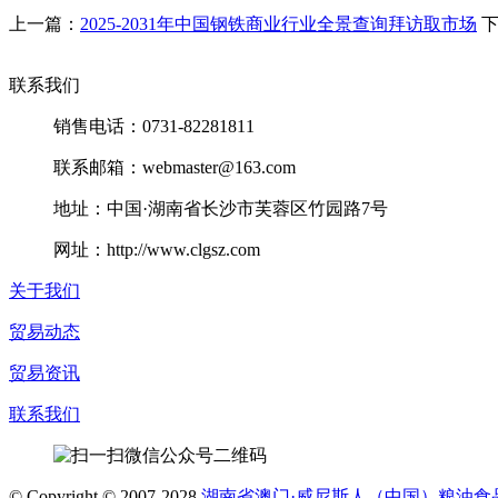
上一篇：
2025-2031年中国钢铁商业行业全景查询拜访取市场
下
联系我们
销售电话：0731-82281811
联系邮箱：webmaster@163.com
地址：中国·湖南省长沙市芙蓉区竹园路7号
网址：http://www.clgsz.com
关于我们
贸易动态
贸易资讯
联系我们
©
Copyright © 2007-2028
湖南省澳门·威尼斯人（中国）粮油食