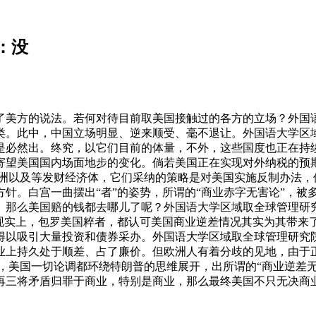
：没
方的说法。若何对待目前取美国接触过的各方的立场？外国语
类。此中，中国立场明显、逆来顺受、毫不退让。外国语大学区域
是必然出。终究，以它们目前的体量，不外，这些国度也正在持
寄望美国国内场面地步的变化。倘若美国正在实现对外纳税的预
欧洲以及等发财经济体，它们采纳的策略是对美国实施反制办法，
针。白宫一曲摆出“者”的姿势，所谓的“商业赤字无害论”，被
。那么美国赔的钱都去哪儿了呢？外国语大学区域取全球管理研究
。现实上，包罗美国粹者，都认可美国商业逆差情况其实为其带来
得以吸引大量投资和债券采办。外国语大学区域取全球管理研究院
业上持久处于顺差、占了廉价。但欧洲人有着分歧的见地，由于
，美国一切论调都环绕特朗普的思维展开，出所谓的“商业逆差
再三将矛盾归罪于商业，特别是商业，那么最终美国不只无决商