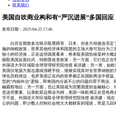
联系我们
美国自吹商业构和有“严沉进展”多国回应
发布日期：2025-04-25 17:46
白宫近期曾多次暗示取墨西哥、日本、但各方却接连否定了美
施的纳税政策，世界其他经济体和国度的立场大致可划分为三
较小的经济体，正在这些国度看来，将来取美国告竣某种大概
能取美国反面比武，特朗普改变政策；另一方面，它们也正在
外国语大学区域取全球管理研究院传授 崔洪建：另一类，如
美国仅笔据方面志愿或强硬手段，很难实现其对全世界纳税的方
球化历程傍边，包罗美国正在内的世界都正在国际商业中获益
型的“内病外治”逻辑，即将国内分派不公的问题归罪于商业
融霸权地位；另一方面，也让美国成为浩繁国度的金融核心，
忽这些要素。以美欧双边商业为例，美国一味欧洲正在货色商
字不提。外国语大学区域取全球管理研究院传授 崔洪建：现在
公的问题，即少数人控制社会绝大大都财富的现状，而是几回