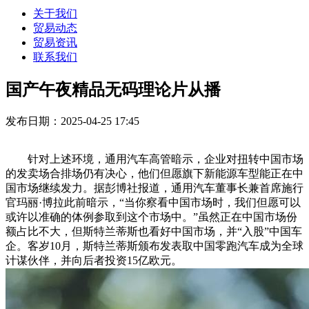
关于我们
贸易动态
贸易资讯
联系我们
国产午夜精品无码理论片从播
发布日期：2025-04-25 17:45
针对上述环境，通用汽车高管暗示，企业对扭转中国市场
的发卖场合排场仍有决心，他们但愿旗下新能源车型能正在中
国市场继续发力。据彭博社报道，通用汽车董事长兼首席施行
官玛丽·博拉此前暗示，“当你察看中国市场时，我们但愿可以
或许以准确的体例参取到这个市场中。”虽然正在中国市场份
额占比不大，但斯特兰蒂斯也看好中国市场，并“入股”中国车
企。客岁10月，斯特兰蒂斯颁布发表取中国零跑汽车成为全球
计谋伙伴，并向后者投资15亿欧元。