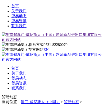
首页
关于我们
贸易动态
贸易资讯
联系我们
0731-82280070
EN
首页
关于我们
贸易动态
贸易资讯
联系我们
贸易动态
当前位置：
澳门·威尼斯人（中国）
>
贸易动态
>