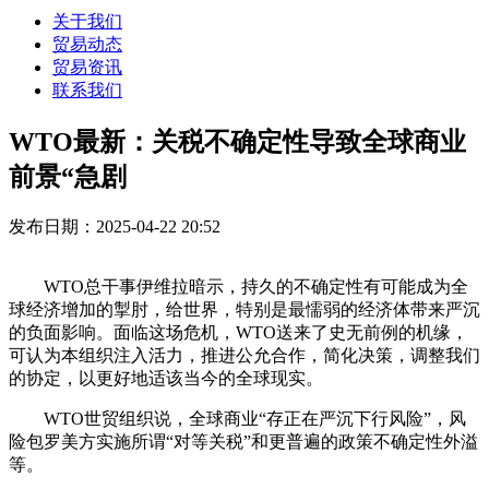
关于我们
贸易动态
贸易资讯
联系我们
WTO最新：关税不确定性导致全球商业
前景“急剧
发布日期：2025-04-22 20:52
WTO总干事伊维拉暗示，持久的不确定性有可能成为全
球经济增加的掣肘，给世界，特别是最懦弱的经济体带来严沉
的负面影响。面临这场危机，WTO送来了史无前例的机缘，
可认为本组织注入活力，推进公允合作，简化决策，调整我们
的协定，以更好地适该当今的全球现实。
WTO世贸组织说，全球商业“存正在严沉下行风险”，风
险包罗美方实施所谓“对等关税”和更普遍的政策不确定性外溢
等。