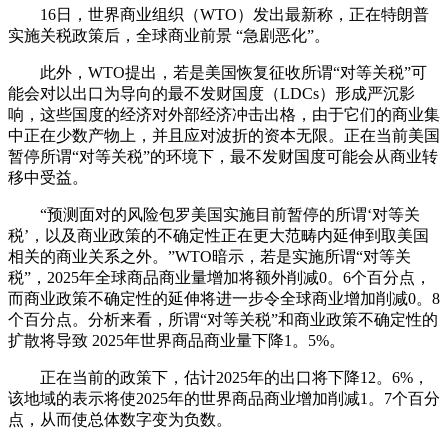
16日，世界商业组织（WTO）发出最新称，正在特朗普
实施关税政策后，全球商业前景 “急剧恶化”。
此外，WTO提出，若是美国恢复征收所谓“对等关税”可
能会对以出口为导向的最不发财国度（LDCs）形成严沉影
响，这些国度的经济对外部经济冲击出格，由于它们的商业集
中正在少数产物上，并且应对波折的资本无限。正在当前美国
暂停所谓“对等关税”的环境下，最不发财国度可能会从商业转
移中受益。
“预测面对的风险包罗美国实施目前暂停的所谓‘对等关
税’，以及商业政策的不确定性正在更大范畴内延伸到取美国
相关的商业关系之外。”WTO暗示，若是实施所谓“对等关
税”，2025年全球商品商业量增加将额外削减0。6个百分点，
而商业政策不确定性的延伸将进一步令全球商业增加削减0。8
个百分点。分析来看，所谓“对等关税”和商业政策不确定性的
扩散将导致 2025年世界商品商业量下降1。5%。
正在当前的政策下，估计2025年的出口将下降12。6%，
该地域的表示将使2025年的世界商品商业增加削减1。7个百分
点，从而使总体数字变为负数。