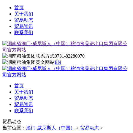
首页
关于我们
贸易动态
贸易资讯
联系我们
0731-82280070
EN
首页
关于我们
贸易动态
贸易资讯
联系我们
贸易动态
当前位置：
澳门·威尼斯人（中国）
>
贸易动态
>