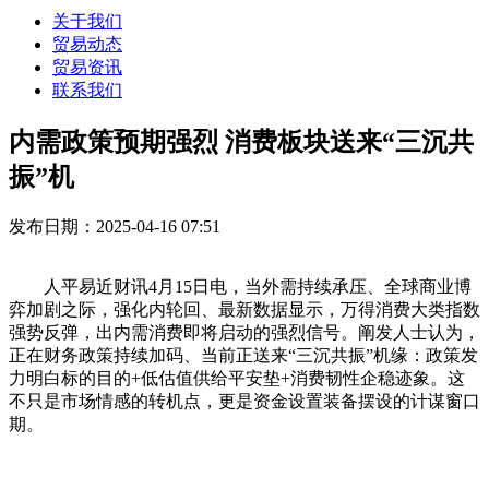
关于我们
贸易动态
贸易资讯
联系我们
内需政策预期强烈 消费板块送来“三沉共
振”机
发布日期：2025-04-16 07:51
人平易近财讯4月15日电，当外需持续承压、全球商业博
弈加剧之际，强化内轮回、最新数据显示，万得消费大类指数
强势反弹，出内需消费即将启动的强烈信号。阐发人士认为，
正在财务政策持续加码、当前正送来“三沉共振”机缘：政策发
力明白标的目的+低估值供给平安垫+消费韧性企稳迹象。这
不只是市场情感的转机点，更是资金设置装备摆设的计谋窗口
期。