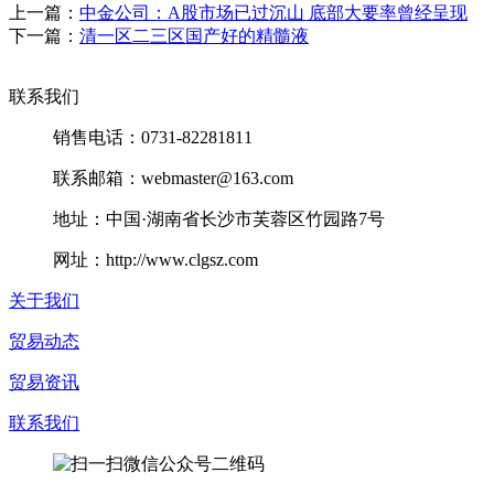
上一篇：
中金公司：A股市场已过沉山 底部大要率曾经呈现
下一篇：
清一区二三区国产好的精髓液
联系我们
销售电话：0731-82281811
联系邮箱：webmaster@163.com
地址：中国·湖南省长沙市芙蓉区竹园路7号
网址：http://www.clgsz.com
关于我们
贸易动态
贸易资讯
联系我们