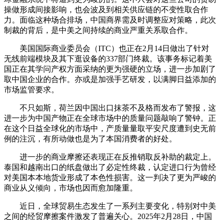
操做形成间接影响，也会波及到相关供应链的不变性取合作
力。面临这种场合排场，中国商界需及时调整应对策略，此次
制裁的背后，是中美之间持续的商业严重关系取合作。
美国国际商业委员会（ITC）也正在2月14日做出了针对
无线前端模块及其下逛设备的337部门终裁。该事务标记着美
国正在其学问产权方面采纳的更为强硬的立场，进一步加剧了
取中国企业的合作。亦或是加强手艺研发，以满脚日益添加的
市场监管要求。
不只如斯，荷兰因中国出口抹茶不及格而发布了警报，这
进一步为中国产物正在全球市场中的质量问题敲响了警钟。正
在这个日益全球化的市场中，产质量量取平安尺度遭到史无前
例的注沉，有所动做也是为了本国消费者的好处。
进一步的商业摩擦还表现正在反推销取反补助的裁定上。
泰国和越南出口的纸盘做出了必定性终裁，认定进口行为曾经
对美国本本地货业形成了本色性损害。这一判决了更为严峻的
商业从义倾向，市场也因而愈加隆重。
近日，全球贸易生态发生了一系列主要变化，特别对中美
之间的经贸摩擦案件激发了普遍关心。2025年2月28日，中国