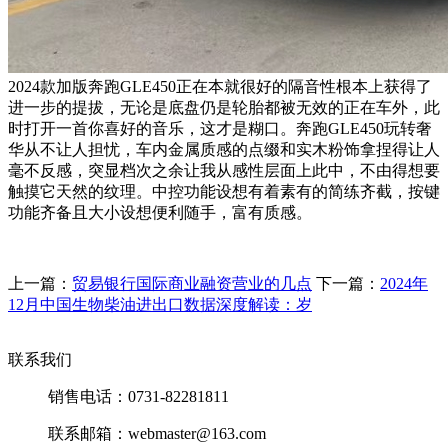
2024款加版奔跑GLE450正在本就很好的隔音性根本上获得了
进一步的提拔，无论是底盘仍是轮胎都被无效的正在车外，此
时打开一首你喜好的音乐，这才是糊口。奔跑GLE450玩转奢
华从不让人担忧，车内金属质感的点缀和实木粉饰拿捏得让人
毫不反感，突显档次之余让我从感性层面上此中，不由得想要
触摸它天然的纹理。中控功能设想有着素有的简练齐截，按键
功能齐备且大小设想便利随手，富有质感。
上一篇：
贸易银行国际商业融资营业的几点
下一篇：
2024年
12月中国生物柴油进出口数据深度解读：岁
联系我们
销售电话：0731-82281811
联系邮箱：webmaster@163.com