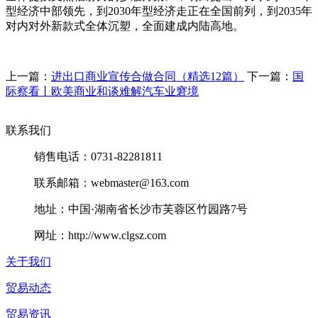
型经济中部领先，到2030年型经济走正在全国前列，到2035年
对内对外新款式全体沉塑，全面建成内陆高地。
上一篇：
进出口商业宣传合做合同（精选12篇）
下一篇：
国
际察看丨欧美商业和谈难解汽车业窘境
联系我们
销售电话：0731-82281811
联系邮箱：webmaster@163.com
地址：中国·湖南省长沙市芙蓉区竹园路7号
网址：http://www.clgsz.com
关于我们
贸易动态
贸易资讯