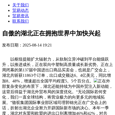
关于我们
贸易动态
贸易资讯
联系我们
自傲的湖北正在拥抱世界中加快兴起
发布日期：2025-08-14 19:21
以枢纽提能扩大辐射力，从轨制立异冲破到平台能级跃
升，以推进成长，正在双向中塑制高质量成长新劣势。正在上
周闭幕的第137届中国进出口商品买卖会，也就是广交会上，
湖北共斩获11863个订单，出口成交额达6。4亿美元，同比增
加8。48%，增速超出全国平均程度5。5个百分点。
正在外
部复杂变化的布景下，湖北还能持续为中国外贸注入新动能，
这背后得益于湖北外贸布局的深度优化。“无论国际若何变
化，我们一直全球结构，将营业极力的向更多元的地域拓
展。”骆驼集团国际事业部区域司理郭锦光正在广交会上的
话，折射出湖北企业努力开辟国际新市场的决心。本年一季
度，湖北对东盟和欧盟的进出口别离增加46%和42%，对共