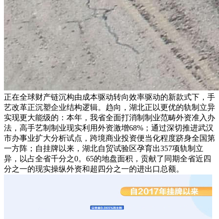
正在全球财产链沉构由成本驱动转向效率驱动的新款式下，手
艺改革正沉塑企业结构逻辑。趋向，湖北正以更优的轨制立异
实现更大能级的：本年，我省全面打消制制业范畴外资准入办
法，高手艺制制业现实利用外资激增68%；通过深切推进武汉
市办事业扩大分析试点，跨境商业投资便当化程度跻身全国第
一方阵；自挂牌以来，湖北自贸试验区孕育出357项轨制立
异，以占全省千分之0。65的地盘面积，贡献了同期全省近四
分之一的现实操纵外资和超四分之一的进出口总额。