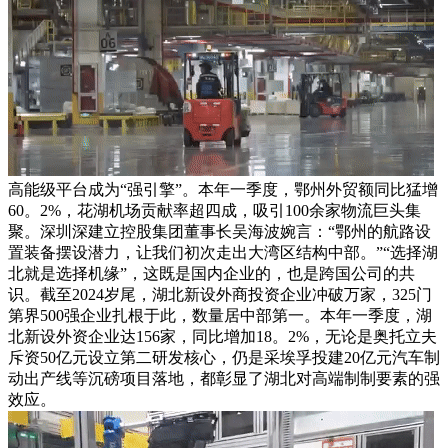
高能级平台成为“强引擎”。本年一季度，鄂州外贸额同比猛增
60。2%，花湖机场贡献率超四成，吸引100余家物流巨头集
聚。深圳深建立控股集团董事长吴海波婉言：“鄂州的航路设
置装备摆设潜力，让我们初次走出大湾区结构中部。”“选择湖
北就是选择机缘”，这既是国内企业的，也是跨国公司的共
识。截至2024岁尾，湖北新设外商投资企业冲破万家，325门
第界500强企业扎根于此，数量居中部第一。本年一季度，湖
北新设外资企业达156家，同比增加18。2%，无论是奥托立夫
斥资50亿元设立第二研发核心，仍是采埃孚投建20亿元汽车制
动出产线等沉磅项目落地，都彰显了湖北对高端制制要素的强
效应。