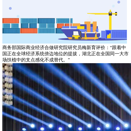
商务部国际商业经济合做研究院研究员梅新育评价：“跟着中
国正在全球经济系统傍边地位的提拔，湖北正在全国同一大市
场扶植中的支点感化不成替代。”