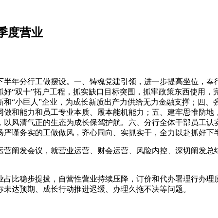
季度营业
年分行工做摆设。一、铸魂党建引领，进一步提高坐位，奉行“
抓好“双十”拓户工程，抓实缺口目标突围，抓牢政策东西使用，
和“小巨人”企业，为成长新质出产力供给无力金融支撑；四、强
做和能力和员工专业本质、履本能机能力；五、建牢思惟防地，苦
，以风清气正的生态为成长保驾护航。六、分行全体干部员工认
扬严谨务实的工做做风，齐心同向、实抓实干，全力以赴抓好下
运营阐发会议，就营业运营、财会运营、风险内控、深切阐发总
占比稳步提拔，自营性营业持续压降，订价和代办署理行办理质
标未达预期、成长行动推进迟缓、办理久拖不决等问题。