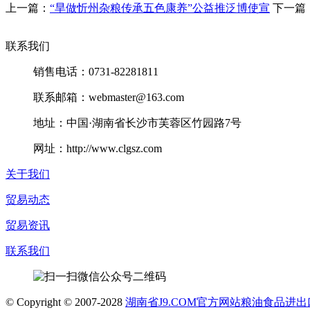
上一篇：
“旱做忻州杂粮传承五色康养”公益推泛博使宣
下一篇
联系我们
销售电话：0731-82281811
联系邮箱：webmaster@163.com
地址：中国·湖南省长沙市芙蓉区竹园路7号
网址：http://www.clgsz.com
关于我们
贸易动态
贸易资讯
联系我们
©
Copyright © 2007-2028
湖南省J9.COM官方网站粮油食品进