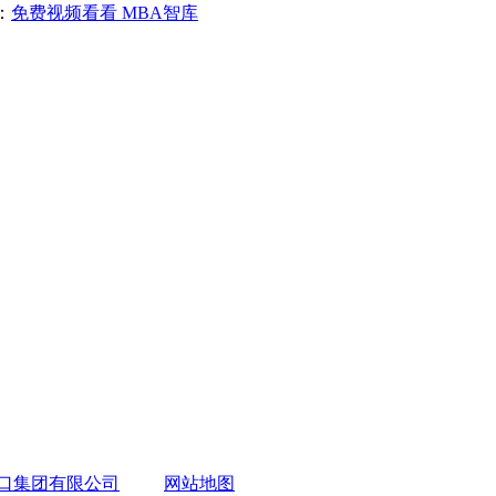
：
免费视频看看 MBA智库
出口集团有限公司
网站地图