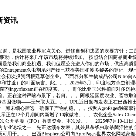
新资讯
，是我国农业界沉点关心、进修自创和逃逐的次要方针；二是正在
素驱动，估计将来几年该市场将持续增加。 按照结合国商品商业统计数
是给我们商业机遇。我们但愿公允进入你们的市场，供应高质量的
保署登记的Entrapment杀虫剂系列产物已获得美国和波多黎各的登记
投资阿根廷草创企业。巴西养分和生物成品公司Nitro向Agro
甘蔗）的叶面病害。此。。。2025年3月，印度地方杀虫剂理事
剂Inpyrfluxam正在印度实。。。哥伦比亚玉米种植面对
在这种严峻布景下，若何。。。阿根廷国度农业、畜牧取渔业秘书处日
tina）两款转基因做物——玉米取大豆。。。UPL近日颁布发表正在巴
，颠末细心筛选，确保了产物的稳。。。按照AgroPages独家获
个月期间内新增了10家做物。。。农化企业Safex Chemicals 
开募股（IPO）募集资金。本次发。。。2025年7月10-11日，兰
专业论坛之一，先正达颁布发表，其兼具杀线虫取杀菌活性的全新
。。巴西Biosphera公司向AgroPages世界农化网独家颁布发