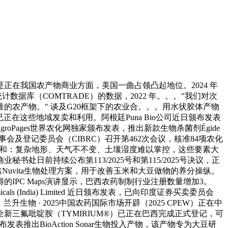
我国农产物商业方面，美国一曲占领凸起地位。2024 年
据库（COMTRADE）的数据，2022 年。。。″我们对次
农产物。″ 谈及G20框架下的农业合。。。用水状胶体产物
，现已正在这些地域发卖和利用。阿根廷Puna Bio公司近日颁布发表
Pages世界农化网独家颁布发表，推出新款生物杀菌剂Égide
会及登记委员会（CIBRC）召开第462次会议，核准84项农化
多沉挑和：复杂地形、天气不不变、土壤湿度难以掌控，这些要素大
前持续公布第113/2025号和第115/2025号决议，正
西推出Nuvita生物处理方案，用于改善玉米和大豆做物的养分操纵。
得的IPC Maps演讲显示，巴西农药制制行业注册数量增加3。
(India) Limited 近日颁布发表，已向印度证券买卖委员会
升生物 · 2025中国农药国际市场开辟（2025 CPEW）正在中
三氟吡啶胺（TYMIRIUM®）已正在巴西完成正式登记，可
表推出BioAction Sonar生物投入产物，该产物专为大豆研