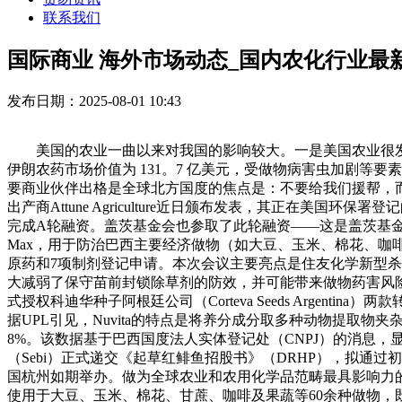
联系我们
国际商业 海外市场动态_国内农化行业最
发布日期：2025-08-01 10:43
美国的农业一曲以来对我国的影响较大。一是美国农业很发财
伊朗农药市场价值为 131。7 亿美元，受做物病害虫加剧等要
要商业伙伴出格是全球北方国度的焦点是：不要给我们援帮，而
出产商Attune Agriculture近日颁布发表，其正在美国环
完成A轮融资。盖茨基金会也参取了此轮融资——这是盖茨基金会初次
Max，用于防治巴西主要经济做物（如大豆、玉米、棉花、咖啡和
原药和7项制剂登记申请。本次会议主要亮点是住友化学新型杀菌
大减弱了保守苗前封锁除草剂的防效，并可能带来做物药害风险。正
式授权科迪华种子阿根廷公司（Corteva Seeds Argen
据UPL引见，Nuvita的特点是将养分成分取多种动物提取物夹杂
8%。该数据基于巴西国度法人实体登记处（CNPJ）的消息，显示正在12
（Sebi）正式递交《起草红鲱鱼招股书》（DRHP），拟通过初次公
国杭州如期举办。做为全球农业和农用化学品范畴最具影响力的
使用于大豆、玉米、棉花、甘蔗、咖啡及果蔬等60余种做物，既可用于。